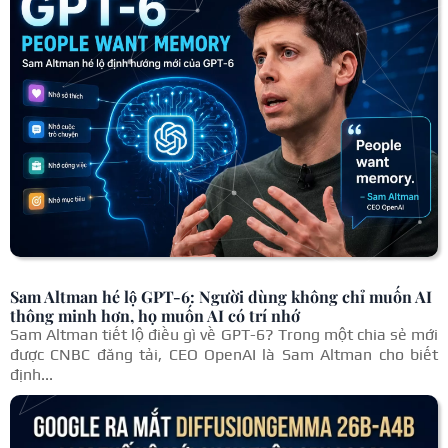
Sam Altman hé lộ GPT-6: Người dùng không chỉ muốn AI
thông minh hơn, họ muốn AI có trí nhớ
Sam Altman tiết lộ điều gì về GPT-6? Trong một chia sẻ mới
được CNBC đăng tải, CEO OpenAI là Sam Altman cho biết
định...