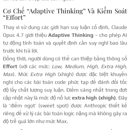
Cơ Chế “Adaptive Thinking” Và Kiểm Soát
“Effort”
Thay vì sử dụng các giới hạn suy luận cố định, Claude
Opus 4.7 giới thiệu
Adaptive Thinking
– cho phép AI
tự động tính toán và quyết định cần suy nghĩ bao lâu
trước khi trả lời.
Đồng thời, người dùng có thể can thiệp bằng thông số
Effort
(với các mức:
Low, Medium, High, Extra High,
Max
). Mức
Extra High
(xhigh) được đặc biệt khuyến
nghị cho các bài toán code phức tạp để đánh đổi tốc
độ lấy chất lượng suy luận. Điểm sáng nhất trong đợt
cập nhật này là mức độ nỗ lực
extra high (xhigh)
. Đây
là ‘điểm ngọt’ (sweet spot) được Anthropic thiết kế
riêng để xử lý các bài toán logic nặng mà không gây ra
độ trễ quá lớn như mức Max.