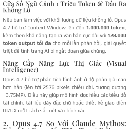
Cửa Sổ Ngữ Cảnh 1 Triệu Token & Đầu Ra
Khổng Lồ
Nếu bạn làm việc với khối lượng dữ liệu khổng lồ, Opus
4.7 hỗ trợ Context Window lên đến
1.000.000 token
,
kèm theo khả năng tạo ra văn bản cực dài với
128.000
token output tối đa
cho mỗi lần phản hồi, giải quyết
triệt để tình trạng AI bị ngắt đoạn giữa chừng.
Nâng Cấp Năng Lực Thị Giác (Visual
Intelligence)
Opus 4.7 hỗ trợ phân tích hình ảnh ở độ phân giải cao
hơn hẳn (lên tới 2576 pixels chiều dài, tương đương
~3.75MP). Điều này giúp mô hình đọc hiểu các biểu đồ
tài chính, tài liệu dày đặc chữ hoặc thiết kế giao diện
UI/UX một cách sắc nét và chính xác.
2. Opus 4.7 So Với Claude Mythos: