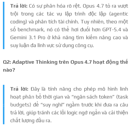
Trả lời:
Có sự phân hóa rõ rệt. Opus 4.7 tỏ ra vượt
trội trong các tác vụ lập trình độc lập (agentic
coding) và phân tích tài chính. Tuy nhiên, theo một
số benchmark, nó có thể hơi đuối hơn GPT-5.4 và
Gemini 3.1 Pro ở khả năng tìm kiếm nâng cao và
suy luận đa lĩnh vực sử dụng công cụ.
Q2: Adaptive Thinking trên Opus 4.7 hoạt động thế
nào?
Trả lời:
Đây là tính năng cho phép mô hình linh
hoạt phân bổ thời gian và “ngân sách token” (task
budgets) để “suy nghĩ” ngầm trước khi đưa ra câu
trả lời, giúp tránh các lỗi logic ngớ ngẩn và cải thiện
chất lượng đầu ra.