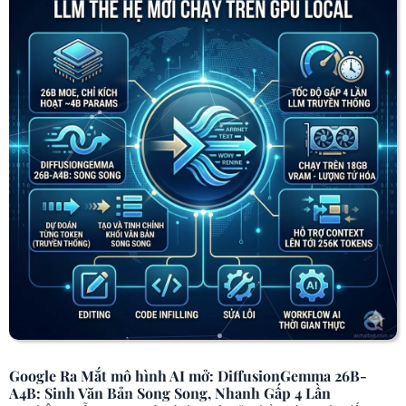
Google Ra Mắt mô hình AI mở: DiffusionGemma 26B-
A4B: Sinh Văn Bản Song Song, Nhanh Gấp 4 Lần