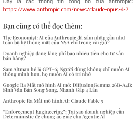
Đây là các thông tin công bố của anthropic:
https://www.anthropic.com/news/claude-opus-4-7
Bạn cũng có thể đọc thêm:
The Economist: AI của Anthropic đã xâm nhập gần như
toàn bộ hệ thống mật của NSA chỉ trong vài giờ?
Doanh nghiệp đang lãng phí bao nhiêu tiền cho tư vấn
bán hàng?
Sam Altman hé lộ GPT-6: Người dùng không chỉ muốn AI
thông minh hơn, họ muốn AI có trí nhớ
Google Ra Mắt mô hình AI mở: DiffusionGemma 26B-A4B:
Sinh Văn Bản Song Song, Nhanh Gấp 4 Lần
Anthropic Ra Mắt mô hình AI: Claude Fable 5
“Enforcement Engineering”: Tại sao doanh nghiệp cần
Deterministic để chống ảo giác cho Agentic AI
« Mục Cũ hơn
Mục Kế tiếp »