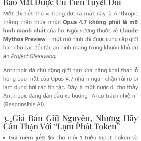
Bảo Mật Được Ưu Tiên Tuyệt Đối
Một chi tiết thú vị trong đợt ra mắt này là Anthropic
thẳng thắn thừa nhận
Opus 4.7 không phải là mô
hình mạnh nhất
của họ. Ngôi vương thuộc về
Claude
Mythos Preview
– một mô hình chỉ được cung cấp giới
hạn cho các đối tác an ninh mạng trong khuôn khổ dự
án
Project Glasswing
.
Anthropic đã chủ động giới hạn khả năng khai thác lỗ
hổng bảo mật của Opus 4.7 nhằm ngăn chặn rủi ro bị
lạm dụng bởi các tin tặc. Đây là một nước đi cho thấy
Anthropic đang dẫn đầu xu hướng “AI có trách nhiệm”
(Responsible AI).
3. Giá Bán Giữ Nguyên, Nhưng Hãy
Cẩn Thận Với “Lạm Phát Token”
Giá niêm yết:
$5 cho mỗi 1 triệu Input Token và