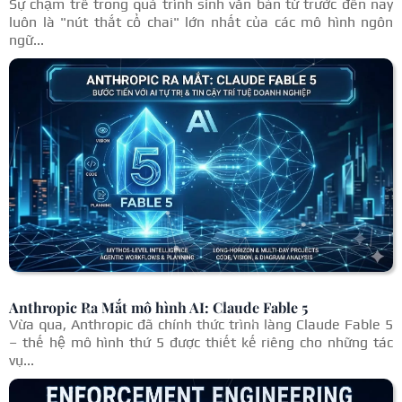
Sự chậm trễ trong quá trình sinh văn bản từ trước đến nay
luôn là "nút thắt cổ chai" lớn nhất của các mô hình ngôn
ngữ...
Anthropic Ra Mắt mô hình AI: Claude Fable 5
Vừa qua, Anthropic đã chính thức trình làng Claude Fable 5
– thế hệ mô hình thứ 5 được thiết kế riêng cho những tác
vụ...