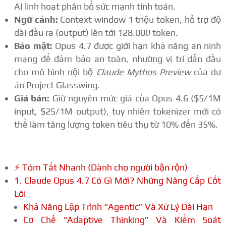
AI linh hoạt phân bổ sức mạnh tính toán.
Ngữ cảnh:
Context window 1 triệu token, hỗ trợ độ
dài đầu ra (output) lên tới 128.000 token.
Bảo mật:
Opus 4.7 được giới hạn khả năng an ninh
mạng để đảm bảo an toàn, nhường vị trí dẫn đầu
cho mô hình nội bộ
Claude Mythos Preview
của dự
án Project Glasswing.
Giá bán:
Giữ nguyên mức giá của Opus 4.6 ($5/1M
input, $25/1M output), tuy nhiên tokenizer mới có
thể làm tăng lượng token tiêu thụ từ 10% đến 35%.
⚡ Tóm Tắt Nhanh (Dành cho người bận rộn)
1. Claude Opus 4.7 Có Gì Mới? Những Nâng Cấp Cốt
Lõi
Khả Năng Lập Trình “Agentic” Và Xử Lý Dài Hạn
Cơ Chế “Adaptive Thinking” Và Kiểm Soát