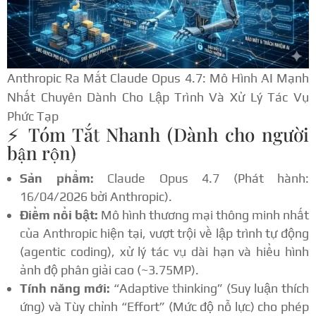
Anthropic Ra Mắt Claude Opus 4.7: Mô Hình AI Mạnh
Nhất Chuyên Dành Cho Lập Trình Và Xử Lý Tác Vụ
Phức Tạp
⚡ Tóm Tắt Nhanh (Dành cho người
bận rộn)
Sản phẩm:
Claude Opus 4.7 (Phát hành:
16/04/2026 bởi Anthropic).
Điểm nổi bật:
Mô hình thương mại thông minh nhất
của Anthropic hiện tại, vượt trội về lập trình tự động
(agentic coding), xử lý tác vụ dài hạn và hiểu hình
ảnh độ phân giải cao (~3.75MP).
Tính năng mới:
“Adaptive thinking” (Suy luận thích
ứng) và Tùy chỉnh “Effort” (Mức độ nỗ lực) cho phép