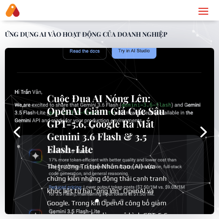
ỨNG DỤNG AI VÀO HOẠT ĐỘNG CỦA DOANH NGHIỆP
Cuộc Đua AI Nóng Lên:
OpenAI Giảm Giá Cực Sâu
GPT-5.6, Google Ra Mắt
Gemini 3.6 Flash & 3.5
Flash-Lite
Thị trường Trí tuệ Nhân tạo (AI) vừa
chứng kiến những động thái cạnh tranh
khốc liệt từ hai “ông lớn” OpenAI và
Google. Trong khi OpenAI công bố giảm
giá mạnh mẽ cho dòng mô hình GPT-5.6