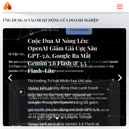
ỨNG DỤNG AI VÀO HOẠT ĐỘNG CỦA DOANH NGHIỆP
Cuộc Đua AI Nóng Lên:
OpenAI Giảm Giá Cực Sâu
GPT-5.6, Google Ra Mắt
Gemini 3.6 Flash & 3.5
Flash-Lite
Thị trường Trí tuệ Nhân tạo (AI) vừa
chứng kiến những động thái cạnh tranh
khốc liệt từ hai “ông lớn” OpenAI và
Google. Trong khi OpenAI công bố giảm
giá mạnh mẽ cho dòng mô hình GPT-5.6
và ra mắt chế độ Fast Mode, Google
cũng chính thức đưa Gemini 3.6 Flash và