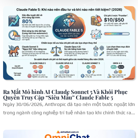
phiên bản siêu nhẹ 3.5 Flash-Lite lên
Gemini API. Cùng tìm hiểu chi tiết các
bản cập nhật này và ý nghĩa của chúng
đối với các nhà phát triển.
Ra Mắt Mô hình AI Claude Sonnet 5 Và Khôi Phục
Quyền Truy Cập “Siêu Mẫu” Claude Fable 5
Ngày 30/06/2026, Anthropic đã tạo nên một bước ngoặt lớn
trong ngành công nghiệp trí tuệ nhân tạo khi chính thức ra...