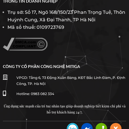
THÔNG TIN DOANH NGHIỆP
Trụ sở:
Số 17, Ngõ 168/150/23 Phan Trọng Tuệ, Thôn
Huỳnh Cung, Xã Đại Thanh, TP Hà Nội
Mã số thuế:
0109723769
CÔNG TY CỔ PHẦN CÔNG NGHỆ MITIGA

VPGD: Tầng 6, 73 Đặng Xuân Bảng, KĐT Bắc Linh Đàm, P. Định
Công, TP. Hà Nội

Hotline: 0983 082 334
Ứng dụng sức mạnh của trí tuệ nhân tạo giúp doanh nghiệp tiết kiệm chi phí và
hỗ trợ khách hàng 24/7.