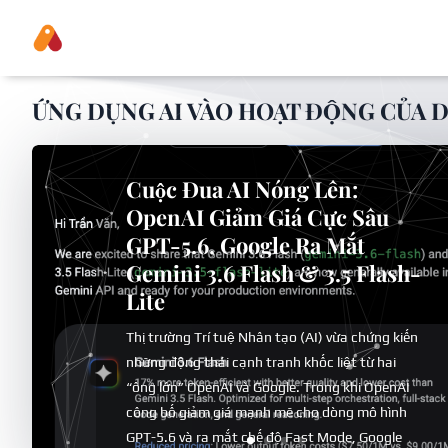
ỨNG DỤNG AI VÀO HOẠT ĐỘNG CỦA 
Cuộc Đua AI Nóng Lên:
OpenAI Giảm Giá Cực Sâu
GPT-5.6, Google Ra Mắt
Gemini 3.6 Flash & 3.5 Flash-
Lite
Thị trường Trí tuệ Nhân tạo (AI) vừa chứng kiến
những động thái cạnh tranh khốc liệt từ hai
“ông lớn” OpenAI và Google. Trong khi OpenAI
công bố giảm giá mạnh mẽ cho dòng mô hình
GPT-5.6 và ra mắt chế độ Fast Mode, Google