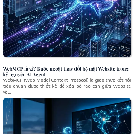
WebMCP là gì? Bước ngoặt thay đổi bộ mặt Website trong
kỷ nguyên AI Agent
WebMCP (Web Model Context Protocol) là giao thức kết nối
tiêu chuẩn được thiết kế để xóa bỏ rào cản giữa Website
và...