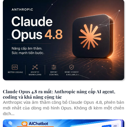
Claude Opus 4.8 ra mắt: Anthropic nâng cấp AI agent,
coding và khả năng cộng tác
Anthropic vừa âm thầm công bố Claude Opus 4.8, phiên bản
mới nhất của dòng mô hình Opus. Không đi kèm một chiến
dịch...