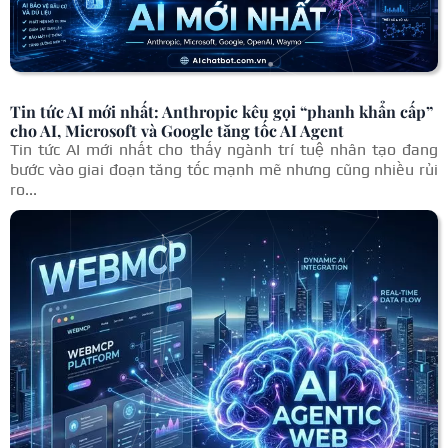
Tin tức AI mới nhất: Anthropic kêu gọi “phanh khẩn cấp”
cho AI, Microsoft và Google tăng tốc AI Agent
Tin tức AI mới nhất cho thấy ngành trí tuệ nhân tạo đang
bước vào giai đoạn tăng tốc mạnh mẽ nhưng cũng nhiều rủi
ro...