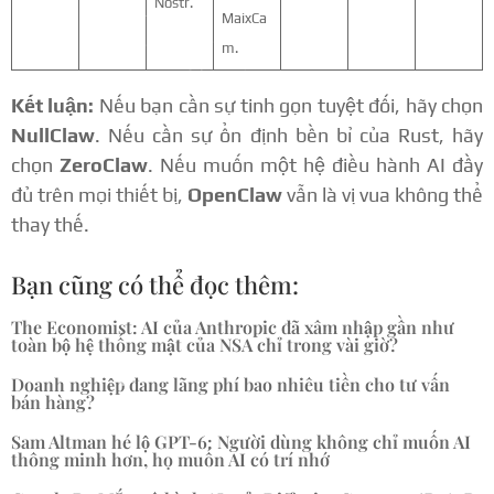
Nostr.
MaixCa
m.
Kết luận:
Nếu bạn cần sự tinh gọn tuyệt đối, hãy chọn
NullClaw
. Nếu cần sự ổn định bền bỉ của Rust, hãy
chọn
ZeroClaw
. Nếu muốn một hệ điều hành AI đầy
đủ trên mọi thiết bị,
OpenClaw
vẫn là vị vua không thể
thay thế.
Bạn cũng có thể đọc thêm:
The Economist: AI của Anthropic đã xâm nhập gần như
toàn bộ hệ thống mật của NSA chỉ trong vài giờ?
Doanh nghiệp đang lãng phí bao nhiêu tiền cho tư vấn
bán hàng?
Sam Altman hé lộ GPT-6: Người dùng không chỉ muốn AI
thông minh hơn, họ muốn AI có trí nhớ