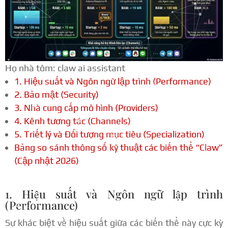
Họ nhà tôm: claw ai assistant
1. Hiệu suất và Ngôn ngữ lập trình (Performance)
2. Bảo mật (Security)
3. Nhà cung cấp mô hình (Providers)
4. Kênh tương tác (Channels)
5. Triết lý và Đối tượng mục tiêu (Specialization)
Bảng so sánh thông số kỹ thuật các biến thể “Claw”
(Cập nhật 2026)
1. Hiệu suất và Ngôn ngữ lập trình
(Performance)
Sự khác biệt về hiệu suất giữa các biến thể này cực kỳ