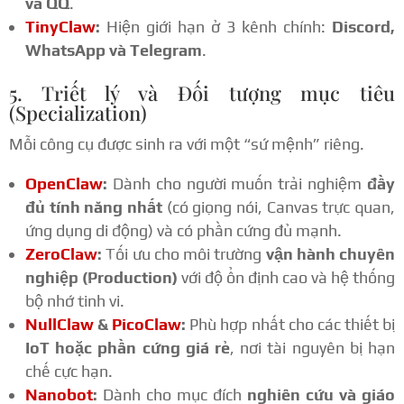
và QQ
.
TinyClaw
:
Hiện giới hạn ở 3 kênh chính:
Discord,
WhatsApp và Telegram
.
5. Triết lý và Đối tượng mục tiêu
(Specialization)
Mỗi công cụ được sinh ra với một “sứ mệnh” riêng.
OpenClaw
:
Dành cho người muốn trải nghiệm
đầy
đủ tính năng nhất
(có giọng nói, Canvas trực quan,
ứng dụng di động) và có phần cứng đủ mạnh.
ZeroClaw
:
Tối ưu cho môi trường
vận hành chuyên
nghiệp (Production)
với độ ổn định cao và hệ thống
bộ nhớ tinh vi.
NullClaw
&
PicoClaw
:
Phù hợp nhất cho các thiết bị
IoT hoặc phần cứng giá rẻ
, nơi tài nguyên bị hạn
chế cực hạn.
Nanobot
:
Dành cho mục đích
nghiên cứu và giáo