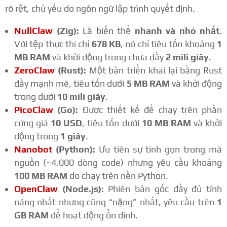
rõ rệt, chủ yếu do ngôn ngữ lập trình quyết định.
NullClaw
(Zig):
Là biến thể
nhanh và nhỏ nhất
.
Với tệp thực thi chỉ
678 KB
, nó chỉ tiêu tốn khoảng
1
MB RAM
và khởi động trong chưa đầy
2 mili giây
.
ZeroClaw
(Rust):
Một bản triển khai lại bằng Rust
đầy mạnh mẽ, tiêu tốn dưới
5 MB RAM
và khởi động
trong dưới
10 mili giây
.
PicoClaw
(Go):
Được thiết kế để chạy trên phần
cứng giá
10 USD
, tiêu tốn dưới
10 MB RAM
và khởi
động trong
1 giây
.
Nanobot
(Python):
Ưu tiên sự tinh gọn trong mã
nguồn (~4.000 dòng code) nhưng yêu cầu khoảng
100 MB RAM
do chạy trên nền Python.
OpenClaw
(Node.js):
Phiên bản gốc đầy đủ tính
năng nhất nhưng cũng “nặng” nhất, yêu cầu trên
1
GB RAM
để hoạt động ổn định.