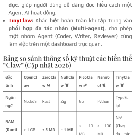
dục
, giúp người dùng dễ dàng đọc hiểu cách một
Agent AI hoạt động.
TinyClaw
:
Khác biệt hoàn toàn khi tập trung vào
phối hợp đa tác nhân (Multi-agent)
, cho phép
một nhóm Agent (Coder, Writer, Reviewer) cùng
làm việc trên một dashboard trực quan.
Bảng so sánh thông số kỹ thuật các biến thể
“Claw” (Cập nhật 2026)
Đặc
OpenCl
ZeroCla
NullCla
PicoCla
Nanob
TinyCla
tính
aw
w 🦀
w 🦞
w 🦐
ot 🐈
w 🦞
Ngôn
TypeScr
NodeJS
Rust
Zig
Go
Python
ngữ
ipt
N/A
RAM
< 10
> 100
(Chạy
(Runti
> 1 GB
< 5 MB
~ 1 MB
MB
MB
đa tác