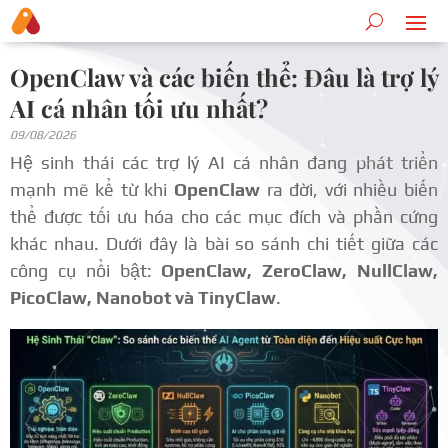
OpenClaw và các biến thể: Đâu là trợ lý
AI cá nhân tối ưu nhất?
09/08/2026
Hệ sinh thái các trợ lý AI cá nhân đang phát triển
mạnh mẽ kể từ khi
OpenClaw
ra đời, với nhiều biến
thể được tối ưu hóa cho các mục đích và phần cứng
khác nhau. Dưới đây là bài so sánh chi tiết giữa các
công cụ nổi bật:
OpenClaw, ZeroClaw, NullClaw,
PicoClaw, Nanobot và TinyClaw
.