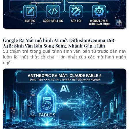
Google Ra Mắt mô hình AI mở: DiffusionGemma 26B-
A4B: Sinh Văn Bản Song Song, Nhanh Gấp 4 Lần
Sự chậm trễ trong quá trình sinh văn bản từ trước đến nay
luôn là "nút thắt cổ chai" lớn nhất của các mô hình ngôn
ngữ...