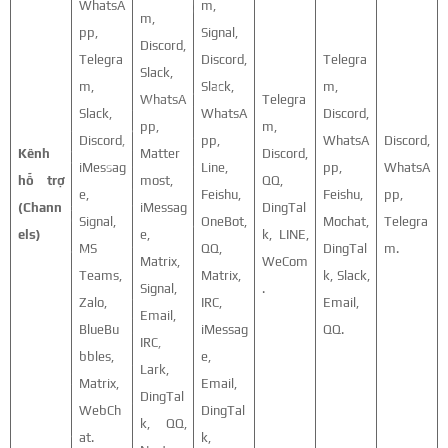
WhatsA
m,
m,
pp,
Signal,
Discord,
Telegra
Discord,
Telegra
Slack,
m,
Slack,
m,
WhatsA
Telegra
Slack,
WhatsA
Discord,
pp,
m,
Discord,
pp,
WhatsA
Discord,
Kênh
Matter
Discord,
iMessag
Line,
pp,
WhatsA
hỗ trợ
most,
QQ,
e,
Feishu,
Feishu,
pp,
(Chann
iMessag
DingTal
Signal,
OneBot,
Mochat,
Telegra
els)
e,
k, LINE,
MS
QQ,
DingTal
m.
Matrix,
WeCom
Teams,
Matrix,
k, Slack,
Signal,
.
Zalo,
IRC,
Email,
Email,
BlueBu
iMessag
QQ.
IRC,
bbles,
e,
Lark,
Matrix,
Email,
DingTal
WebCh
DingTal
k, QQ,
at.
k,