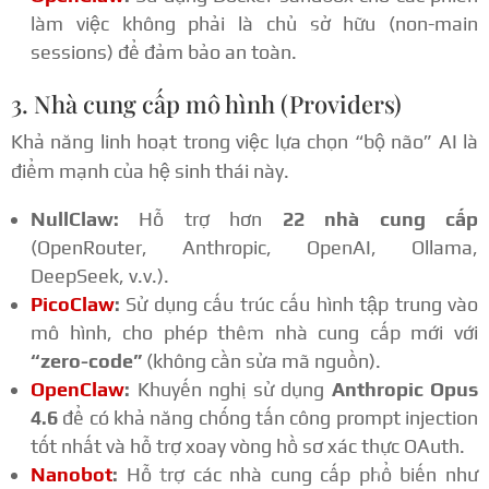
làm việc không phải là chủ sở hữu (non-main
sessions) để đảm bảo an toàn.
3. Nhà cung cấp mô hình (Providers)
Khả năng linh hoạt trong việc lựa chọn “bộ não” AI là
điểm mạnh của hệ sinh thái này.
NullClaw:
Hỗ trợ hơn
22 nhà cung cấp
(OpenRouter, Anthropic, OpenAI, Ollama,
DeepSeek, v.v.).
PicoClaw
:
Sử dụng cấu trúc cấu hình tập trung vào
mô hình, cho phép thêm nhà cung cấp mới với
“zero-code”
(không cần sửa mã nguồn).
OpenClaw
:
Khuyến nghị sử dụng
Anthropic Opus
4.6
để có khả năng chống tấn công prompt injection
tốt nhất và hỗ trợ xoay vòng hồ sơ xác thực OAuth.
Nanobot
:
Hỗ trợ các nhà cung cấp phổ biến như