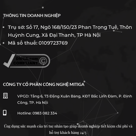
THÔNG TIN DOANH NGHIỆP
Trụ sở:
Số 17, Ngõ 168/150/23 Phan Trọng Tuệ, Thôn
Huỳnh Cung, Xã Đại Thanh, TP Hà Nội
Mã số thuế:
0109723769
CÔNG TY CỔ PHẦN CÔNG NGHỆ MITIGA

VPGD: Tầng 6, 73 Đặng Xuân Bảng, KĐT Bắc Linh Đàm, P. Định
Công, TP. Hà Nội

Hotline: 0983 082 334
Ứng dụng sức mạnh của trí tuệ nhân tạo giúp doanh nghiệp tiết kiệm chi phí và
hỗ trợ khách hàng 24/7.