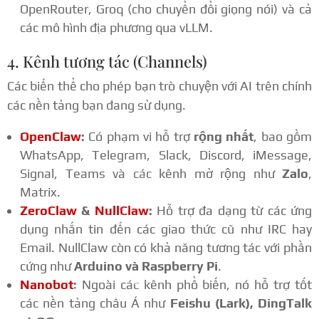
OpenRouter, Groq (cho chuyển đổi giọng nói) và cả
các mô hình địa phương qua vLLM.
4. Kênh tương tác (Channels)
Các biến thể cho phép bạn trò chuyện với AI trên chính
các nền tảng bạn đang sử dụng.
OpenClaw
:
Có phạm vi hỗ trợ
rộng nhất
, bao gồm
WhatsApp, Telegram, Slack, Discord, iMessage,
Signal, Teams và các kênh mở rộng như
Zalo
,
Matrix.
ZeroClaw
&
NullClaw
:
Hỗ trợ đa dạng từ các ứng
dụng nhắn tin đến các giao thức cũ như IRC hay
Email. NullClaw còn có khả năng tương tác với phần
cứng như
Arduino và Raspberry Pi
.
Nanobot
:
Ngoài các kênh phổ biến, nó hỗ trợ tốt
các nền tảng châu Á như
Feishu (Lark), DingTalk