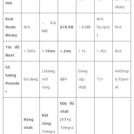
me)
nhân)
Kích
N/A
~ 8.8
thước
N/A
678 KB
~ 8 MB
(Scripts
N/A
MB
Binary
)
Tốc độ
> 500s
< 10ms
< 2ms
< 1s
> 30s
N/A
Boot
Số
Catalog
Đang
Anthrop
lượng
Đa dạng
mở
22+
cập
15+
ic/Open
Provide
rộng
nhật
AI
r
Đầy đủ
nhất
Rất
Rộng
(17+):
rộng:
nhất:
Telegra
Telegra