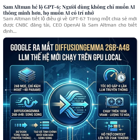
Sam Altman hé lộ GPT-6: Người dùng không chỉ muốn AI
thông minh hơn, họ muốn AI có trí nhớ
Sam Altman tiết lộ điều gì về GPT-6? Trong một chia sẻ mới
được CNBC đăng tải, CEO OpenAI là Sam Altman cho biết
định...