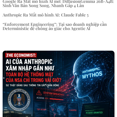
Google Ra Mắt mô hình AI mở: DiffusionGemma 26B-A4B:
Sinh Văn Bản Song Song, Nhanh Gấp 4 Lần
Anthropic Ra Mắt mô hình AI: Claude Fable 5
“Enforcement Engineering”: Tại sao doanh nghiệp cần
Deterministic để chống ảo giác cho Agentic AI
« Mục Cũ hơn
Mục Kế tiếp »