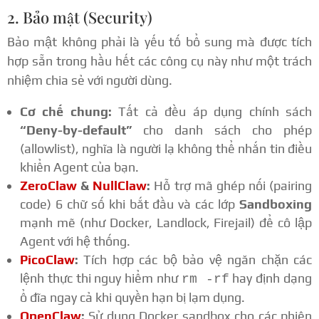
2. Bảo mật (Security)
Bảo mật không phải là yếu tố bổ sung mà được tích
hợp sẵn trong hầu hết các công cụ này như một trách
nhiệm chia sẻ với người dùng.
Cơ chế chung:
Tất cả đều áp dụng chính sách
“Deny-by-default”
cho danh sách cho phép
(allowlist), nghĩa là người lạ không thể nhắn tin điều
khiển Agent của bạn.
ZeroClaw
&
NullClaw
:
Hỗ trợ mã ghép nối (pairing
code) 6 chữ số khi bắt đầu và các lớp
Sandboxing
mạnh mẽ (như Docker, Landlock, Firejail) để cô lập
Agent với hệ thống.
PicoClaw
:
Tích hợp các bộ bảo vệ ngăn chặn các
lệnh thực thi nguy hiểm như
hay định dạng
rm -rf
ổ đĩa ngay cả khi quyền hạn bị lạm dụng.
OpenClaw
:
Sử dụng Docker sandbox cho các phiên