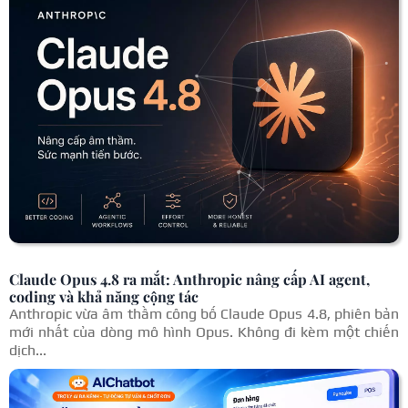
Claude Opus 4.8 ra mắt: Anthropic nâng cấp AI agent,
coding và khả năng cộng tác
Anthropic vừa âm thầm công bố Claude Opus 4.8, phiên bản
mới nhất của dòng mô hình Opus. Không đi kèm một chiến
dịch...