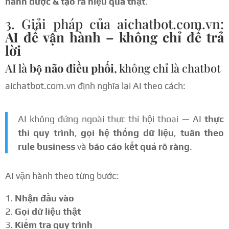
hành được & tạo ra hiệu quả thật
.
3. Giải pháp của aichatbot.com.vn:
AI để vận hành – không chỉ để trả
lời
AI là
bộ não điều phối
, không chỉ là chatbot
aichatbot.com.vn định nghĩa lại AI theo cách:
AI không đứng ngoài thực thi hội thoại — AI
thực
thi quy trình
,
gọi hệ thống dữ liệu
,
tuân theo
rule business
và
báo cáo kết quả rõ ràng
.
AI vận hành theo từng bước:
Nhận đầu vào
Gọi dữ liệu thật
Kiểm tra quy trình