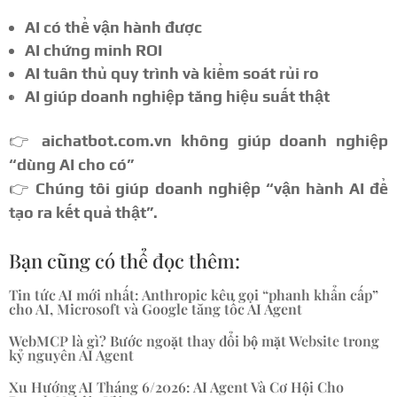
AI có thể vận hành được
AI chứng minh ROI
AI tuân thủ quy trình và kiểm soát rủi ro
AI giúp doanh nghiệp tăng hiệu suất thật
👉
aichatbot.com.vn không giúp doanh nghiệp
“dùng AI cho có”
👉
Chúng tôi giúp doanh nghiệp “vận hành AI để
tạo ra kết quả thật”.
Bạn cũng có thể đọc thêm:
Tin tức AI mới nhất: Anthropic kêu gọi “phanh khẩn cấp”
cho AI, Microsoft và Google tăng tốc AI Agent
WebMCP là gì? Bước ngoặt thay đổi bộ mặt Website trong
kỷ nguyên AI Agent
Xu Hướng AI Tháng 6/2026: AI Agent Và Cơ Hội Cho