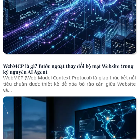
WebMCP là gì? Bước ngoặt thay đổi bộ mặt Website trong
kỷ nguyên AI Agent
WebMCP (Web Model Context Protocol) là giao thức kết nối
tiêu chuẩn được thiết kế để xóa bỏ rào cản giữa Website
và...