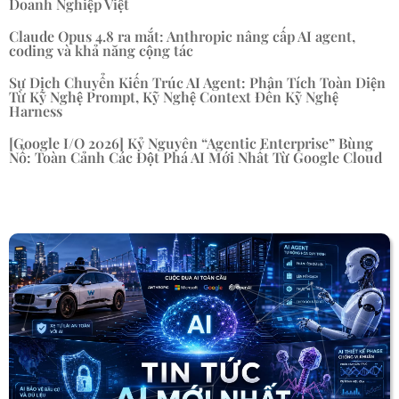
Doanh Nghiệp Việt
Claude Opus 4.8 ra mắt: Anthropic nâng cấp AI agent,
coding và khả năng cộng tác
Sự Dịch Chuyển Kiến Trúc AI Agent: Phân Tích Toàn Diện
Từ Kỹ Nghệ Prompt, Kỹ Nghệ Context Đến Kỹ Nghệ
Harness
[Google I/O 2026] Kỷ Nguyên “Agentic Enterprise” Bùng
Nổ: Toàn Cảnh Các Đột Phá AI Mới Nhất Từ Google Cloud
« Mục Cũ hơn
Mục Kế tiếp »