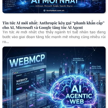
Tin tức AI mới nhất: Anthropic kêu gọi “phanh khẩn cấp”
cho AI, Microsoft và Google tăng tốc AI Agent
Tin tức AI mới nhất cho thấy ngành trí tuệ nhân tạo đang
bước vào giai đoạn tăng tốc mạnh mẽ nhưng cũng nhiều rủi
ro...