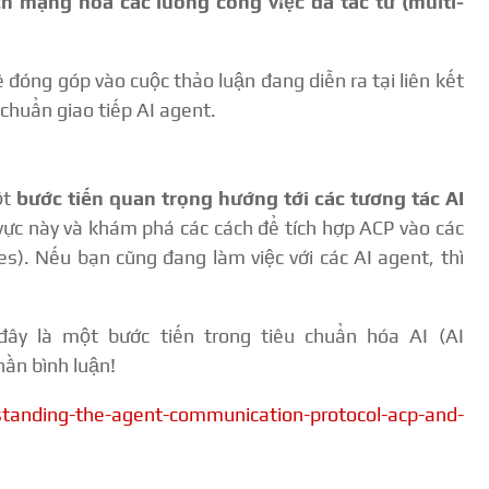
h mạng hóa các luồng công việc đa tác tử (multi-
 đóng góp vào cuộc thảo luận đang diễn ra tại liên kết
 chuẩn giao tiếp AI agent.
ột
bước tiến quan trọng hướng tới các tương tác AI
h vực này và khám phá các cách để tích hợp ACP vào các
res). Nếu bạn cũng đang làm việc với các AI agent, thì
y là một bước tiến trong tiêu chuẩn hóa AI (AI
ần bình luận!
tanding-the-agent-communication-protocol-acp-and-