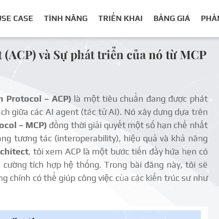
USE CASE
TÌNH NĂNG
TRIỂN KHAI
BẢNG GIÁ
PHẢ
t (ACP) và Sự phát triển của nó từ MCP
n Protocol – ACP)
là một tiêu chuẩn đang được phát
mạch giữa các AI agent (tác tử AI). Nó xây dựng dựa trên
ocol – MCP)
đồng thời giải quyết một số hạn chế nhất
ăng tương tác (interoperability), hiệu quả và khả năng
chitect
, tôi xem ACP là một bước tiến đầy hứa hẹn có
g cường tích hợp hệ thống. Trong bài đăng này, tôi sẽ
ng chính có thể giúp công việc của các kiến trúc sư như