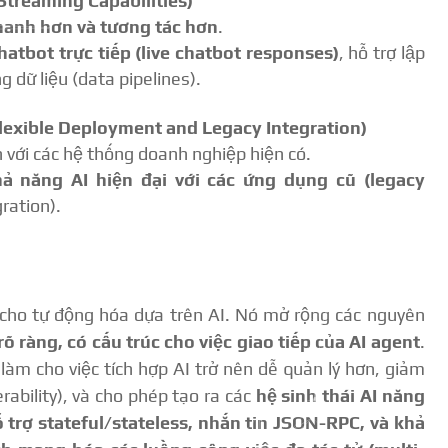
Streaming Capabilities)
hanh hơn và tương tác hơn
.
hatbot trực tiếp (live chatbot responses)
, hỗ trợ lập
g dữ liệu (data pipelines).
Flexible Deployment and Legacy Integration)
 với các hệ thống doanh nghiệp hiện có.
hả năng AI hiện đại với các ứng dụng cũ (legacy
ration).
cho tự động hóa dựa trên AI. Nó mở rộng các nguyên
rõ ràng, có cấu trúc cho việc giao tiếp của AI agent
.
 làm cho việc tích hợp AI trở nên dễ quản lý hơn, giảm
ability), và cho phép tạo ra các
hệ sinh thái AI năng
 trợ stateful/stateless, nhắn tin JSON-RPC, và khả