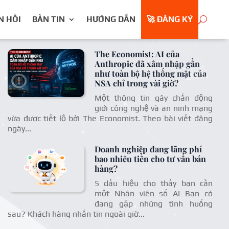
N HỒI
BẢN TIN
HƯỚNG DẪN
🚀 ĐĂNG KÝ
The Economist: AI của
Anthropic đã xâm nhập gần
như toàn bộ hệ thống mật của
NSA chỉ trong vài giờ?
Một thông tin gây chấn động
giới công nghệ và an ninh mạng
vừa được tiết lộ bởi The Economist. Theo bài viết đăng
ngày...
Doanh nghiệp đang lãng phí
bao nhiêu tiền cho tư vấn bán
hàng?
5 dấu hiệu cho thấy bạn cần
một Nhân viên số AI Bạn có
đang gặp những tình huống
sau? Khách hàng nhắn tin ngoài giờ...