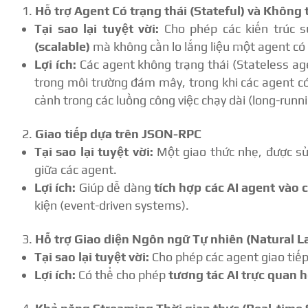
Hỗ trợ Agent Có trạng thái (Stateful) và Không t
Tại sao lại tuyệt vời:
Cho phép các kiến trúc s
(scalable)
mà không cần lo lắng liệu một agent có p
Lợi ích:
Các agent không trạng thái (Stateless a
trong môi trường đám mây, trong khi các agent có t
cảnh trong các luồng công việc chạy dài (long-runn
Giao tiếp dựa trên JSON-RPC
Tại sao lại tuyệt vời:
Một giao thức nhẹ, được sử 
giữa các agent.
Lợi ích:
Giúp dễ dàng
tích hợp các AI agent vào 
kiện (event-driven systems).
Hỗ trợ Giao diện Ngôn ngữ Tự nhiên (Natural L
Tại sao lại tuyệt vời:
Cho phép các agent giao tiế
Lợi ích:
Có thể cho phép
tương tác AI trực quan 