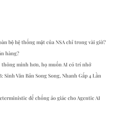
àn bộ hệ thống mật của NSA chỉ trong vài giờ?
bán hàng?
 thông minh hơn, họ muốn AI có trí nhớ
: Sinh Văn Bản Song Song, Nhanh Gấp 4 Lần
terministic để chống ảo giác cho Agentic AI
Mục Kế tiếp »