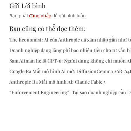
Gửi Lời bình
Bạn phải
đăng nhập
để gửi bình luận.
Bạn cũng có thể đọc thêm:
The Economist: AI của Anthropic đã xâm nhập gần như to
Doanh nghiệp đang lãng phí bao nhiêu tiền cho tư vấn 
Sam Altman hé lộ GPT-6: Người dùng không chỉ muốn AI
Google Ra Mắt mô hình AI mở: DiffusionGemma 26B-A4B
Anthropic Ra Mắt mô hình AI: Claude Fable 5
“Enforcement Engineering”: Tại sao doanh nghiệp cần De
« Mục Cũ hơn