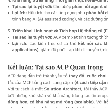
Khả năng Streaming Thời gian thực (Real-time 
Tại sao lại tuyệt vời:
Cho phép
phản hồi agent n
Lợi ích:
Hữu ích cho các ứng dụng như
phản hồi c
trình bằng AI (AI-assisted coding), và các đường ốn
Triển khai Linh hoạt và Tích hợp Hệ thống cũ (
Tại sao lại tuyệt vời:
ACP xem xét tính tương thích
Lợi ích:
Các kiến trúc sư có thể
kết nối các k
applications)
, giảm độ phức tạp khi di chuyển (mig
Kết luận: Tại sao ACP Quan trọng
ACP đang dần trở thành yếu tố
thay đổi cuộc chơi
tắc của MCP bằng cách cung cấp một
cách tiếp cận 
Với tư cách là một
Solution Architect
, tôi thấy ACP
bớt những khó khăn về khả năng tương tác (interoper
động hơn, có khả năng mở rộng (scalable)
. Với
hỗ