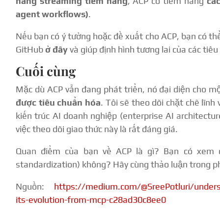
năng streaming tiềm năng
, ACP có tiềm năng
các
agent workflows)
.
Nếu bạn có ý tưởng hoặc đề xuất cho ACP, bạn có thể
GitHub
ở đây
và giúp định hình tương lai của các tiêu
Cuối cùng
Mặc dù ACP vẫn đang phát triển, nó đại diện cho m
được tiêu chuẩn hóa
. Tôi sẽ theo dõi chặt chẽ lĩn
kiến trúc AI doanh nghiệp (enterprise AI architectu
việc theo dõi giao thức này là rất đáng giá.
Quan điểm của bạn về ACP là gì? Bạn có xem đâ
standardization) không? Hãy cùng thảo luận trong ph
Nguồn:
https://medium.com/@SreePotluri/unders
its-evolution-from-mcp-c28ad30c8ee0