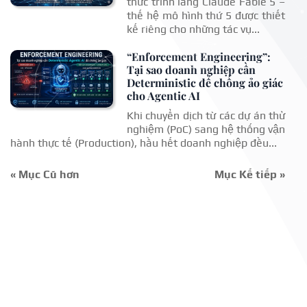
thức trình làng Claude Fable 5 –
thế hệ mô hình thứ 5 được thiết
kế riêng cho những tác vụ...
“Enforcement Engineering”:
Tại sao doanh nghiệp cần
Deterministic để chống ảo giác
cho Agentic AI
Khi chuyển dịch từ các dự án thử
nghiệm (PoC) sang hệ thống vận
hành thực tế (Production), hầu hết doanh nghiệp đều...
« Mục Cũ hơn
Mục Kế tiếp »