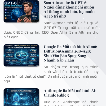
Sam Altman hé lộ GPT-6:
Người dùng không chỉ muốn
AI thông minh hơn, họ muốn
AI có trí nhớ
Sam Altman tiết lộ điều gì về
GPT-6? Trong một chia sẻ mới
được CNBC đăng tải, CEO OpenAI là Sam Altman cho
biết định...
Google Ra Mắt mô hình AI mở:
DiffusionGemma 26B-A4B:
Sinh Văn Bản Song Song,
Nhanh Gấp 4 Lần
Sự chậm trễ trong quá trình
sinh văn bản từ trước đến nay
luôn là "nút thắt cổ chai" lớn nhất của các mô hình ngôn
ngữ...
Anthropic Ra Mắt mô hình AI:
Claude Fable 5
Vừa qua, Anthropic đã chính