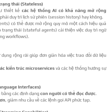
rạng thái (Stateless)
ư thiết kế
các hệ thống AI có khả năng mở rộng
hải duy trì lịch sử phiên (session history) hay không.
gents) có thể được mở rộng quy mô một cách hiệu quả
rạng thái (stateful agents) cải thiện việc duy trì ngữ
ing workflows).
dụng rộng rãi giúp đơn giản hóa việc trao đổi dữ liệu
các kiến trúc microservices
và các hệ thống hướng sự
anguage Interfaces)
p bằng các định dạng
con người có thể đọc được
.
hơn
, giảm nhu cầu về các lệnh gọi API phức tạp.