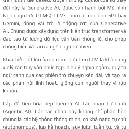
đổi này là Generative AI, được vận hành bởi Mô hình
Ngôn ngữ Lớn (LLMs). LLMs, như các mô hình GPT hay
Gemini, đóng vai trò là “động cơ” của Generative
AI.
Chúng được xây dựng trên kiến trúc transformer và
đào tạo từ lượng dữ liệu văn bản khổng lồ, cho phép
chúng hiểu và tạo ra ngôn ngữ tự nhiên.
Khác biệt cốt lõi của chatbot dựa trên LLM là khả năng
xử lý các truy vấn phức tạp, hiểu ý nghĩa ngầm, duy trì
ngữ cảnh qua các phiên trò chuyện kéo dài, và tạo ra
các phản hồi linh hoạt, giống con người thay vì rập
khuôn.
Cấp độ tiến hóa tiếp theo là AI Tác nhân Tự hành
(Agentic AI). Các tác nhân này không chỉ phản hồi;
chúng là các hệ thống thông minh, có khả năng tự chủ
(autonomous), lập kế hoạch, suy luận tuần tự, và tự