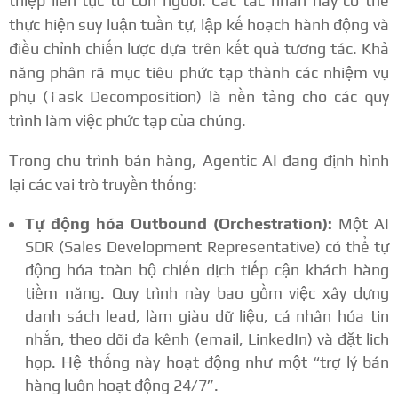
thiệp liên tục từ con người.
Các tác nhân này có thể
thực hiện suy luận tuần tự, lập kế hoạch hành động và
điều chỉnh chiến lược dựa trên kết quả tương tác.
Khả
năng phân rã mục tiêu phức tạp thành các nhiệm vụ
phụ (Task Decomposition) là nền tảng cho các quy
trình làm việc phức tạp của chúng.
Trong chu trình bán hàng, Agentic AI đang định hình
lại các vai trò truyền thống:
Tự động hóa Outbound (Orchestration):
Một AI
SDR (Sales Development Representative) có thể tự
động hóa toàn bộ chiến dịch tiếp cận khách hàng
tiềm năng.
Quy trình này bao gồm việc xây dựng
danh sách lead, làm giàu dữ liệu, cá nhân hóa tin
nhắn, theo dõi đa kênh (email, LinkedIn) và đặt lịch
họp. Hệ thống này hoạt động như một “trợ lý bán
hàng luôn hoạt động 24/7”.