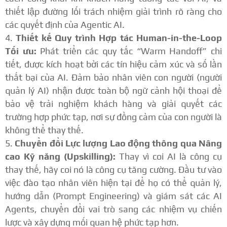
thiết lập đường lối trách nhiệm giải trình rõ ràng cho
các quyết định của Agentic AI.
Thiết kế Quy trình Hợp tác Human-in-the-Loop
Tối ưu:
Phát triển các quy tắc “Warm Handoff” chi
tiết, được kích hoạt bởi các tín hiệu cảm xúc và số lần
thất bại của AI.
Đảm bảo nhân viên con người (người
quản lý AI) nhận được toàn bộ ngữ cảnh hội thoại để
bảo vệ trải nghiệm khách hàng và giải quyết các
trường hợp phức tạp, nơi sự đồng cảm của con người là
không thể thay thế.
Chuyển đổi Lực lượng Lao động thông qua Nâng
cao Kỹ năng (Upskilling):
Thay vì coi AI là công cụ
thay thế, hãy coi nó là công cụ tăng cường. Đầu tư vào
việc đào tạo nhân viên hiện tại để họ có thể quản lý,
hướng dẫn (Prompt Engineering) và giám sát các AI
Agents, chuyển đổi vai trò sang các nhiệm vụ chiến
lược và xây dựng mối quan hệ phức tạp hơn.