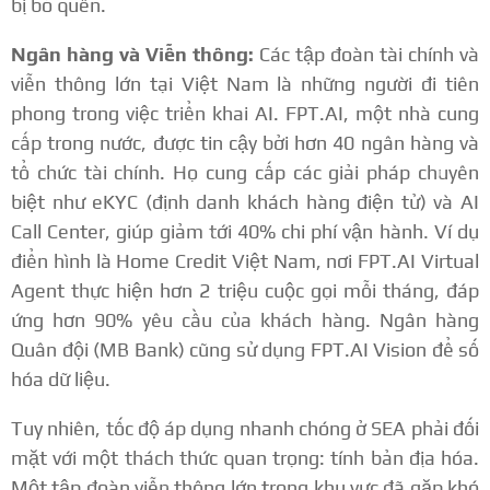
bị bỏ quên.
Ngân hàng và Viễn thông:
Các tập đoàn tài chính và
viễn thông lớn tại Việt Nam là những người đi tiên
phong trong việc triển khai AI. FPT.AI, một nhà cung
cấp trong nước, được tin cậy bởi hơn 40 ngân hàng và
tổ chức tài chính. Họ cung cấp các giải pháp chuyên
biệt như eKYC (định danh khách hàng điện tử) và AI
Call Center, giúp giảm tới 40% chi phí vận hành.
Ví dụ
điển hình là Home Credit Việt Nam, nơi FPT.AI Virtual
Agent thực hiện hơn 2 triệu cuộc gọi mỗi tháng, đáp
ứng hơn 90% yêu cầu của khách hàng.
Ngân hàng
Quân đội (MB Bank) cũng sử dụng FPT.AI Vision để số
hóa dữ liệu.
Tuy nhiên, tốc độ áp dụng nhanh chóng ở SEA phải đối
mặt với một thách thức quan trọng: tính bản địa hóa.
Một tập đoàn viễn thông lớn trong khu vực đã gặp khó