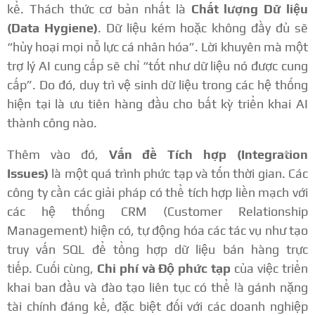
kể. Thách thức cơ bản nhất là
Chất lượng Dữ liệu
(Data Hygiene)
. Dữ liệu kém hoặc không đầy đủ sẽ
“hủy hoại mọi nỗ lực cá nhân hóa”.
Lời khuyên mà một
trợ lý AI cung cấp sẽ chỉ “tốt như dữ liệu nó được cung
cấp”.
Do đó, duy trì vệ sinh dữ liệu trong các hệ thống
hiện tại là ưu tiên hàng đầu cho bất kỳ triển khai AI
thành công nào.
Thêm vào đó,
Vấn đề Tích hợp (Integration
Issues)
là một quá trình phức tạp và tốn thời gian.
Các
công ty cần các giải pháp có thể tích hợp liền mạch với
các hệ thống CRM (Customer Relationship
Management) hiện có, tự động hóa các tác vụ như tạo
truy vấn SQL để tổng hợp dữ liệu bán hàng trực
tiếp.
Cuối cùng,
Chi phí và Độ phức tạp
của việc triển
khai ban đầu và đào tạo liên tục có thể là gánh nặng
tài chính đáng kể, đặc biệt đối với các doanh nghiệp