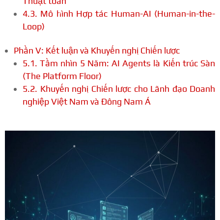
Thuật toán
4.3. Mô hình Hợp tác Human-AI (Human-in-the-
Loop)
Phần V: Kết luận và Khuyến nghị Chiến lược
5.1. Tầm nhìn 5 Năm: AI Agents là Kiến trúc Sàn
(The Platform Floor)
5.2. Khuyến nghị Chiến lược cho Lãnh đạo Doanh
nghiệp Việt Nam và Đông Nam Á