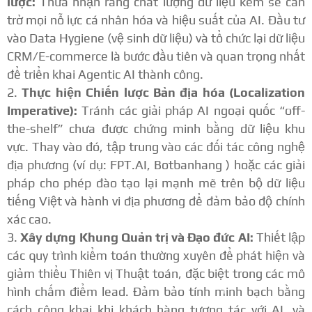
lược:
Thừa nhận rằng chất lượng dữ liệu kém sẽ cản
trở mọi nỗ lực cá nhân hóa và hiệu suất của AI.
Đầu tư
vào Data Hygiene (vệ sinh dữ liệu) và tổ chức lại dữ liệu
CRM/E-commerce là bước đầu tiên và quan trọng nhất
để triển khai Agentic AI thành công.
Thực hiện Chiến lược Bản địa hóa (Localization
Imperative):
Tránh các giải pháp AI ngoại quốc “off-
the-shelf” chưa được chứng minh bằng dữ liệu khu
vực.
Thay vào đó, tập trung vào các đối tác công nghệ
địa phương (ví dụ: FPT.AI, Botbanhang
) hoặc các giải
pháp cho phép đào tạo lại mạnh mẽ trên bộ dữ liệu
tiếng Việt và hành vi địa phương để đảm bảo độ chính
xác cao.
Xây dựng Khung Quản trị và Đạo đức AI:
Thiết lập
các quy trình kiểm toán thường xuyên để phát hiện và
giảm thiểu Thiên vị Thuật toán, đặc biệt trong các mô
hình chấm điểm lead.
Đảm bảo tính minh bạch bằng
cách công khai khi khách hàng tương tác với AI, và