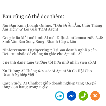
Bạn cũng có thể đọc thêm:
Nỗi Đau Kinh Doanh Online: “Đơn Đi Ầm Ầm, Cuối Tháng
Âm Tiền” & Lời Giải Từ AI Agent
Google Ra Mắt mô hình AI mở: DiffusionGemma 26B-A4B:
Sinh Văn Bản Song Song, Nhanh Gấp 4 Lần
“Enforcement Engineering”: Tại sao doanh nghiệp cần
Deterministic để chống ảo giác cho Agentic AI
5 ngành đang tăng trưởng tốt hơn nhờ nhân viên số AI
Xu Hướng AI Tháng 6/2026: AI Agent Và Cơ Hội Cho
Doanh Nghiệp Việt
Case Study: AI Chatbot giúp doanh nghiệp tăng 36.15%
tổng đơn hàng trong ngày
« Mục Cũ hơn