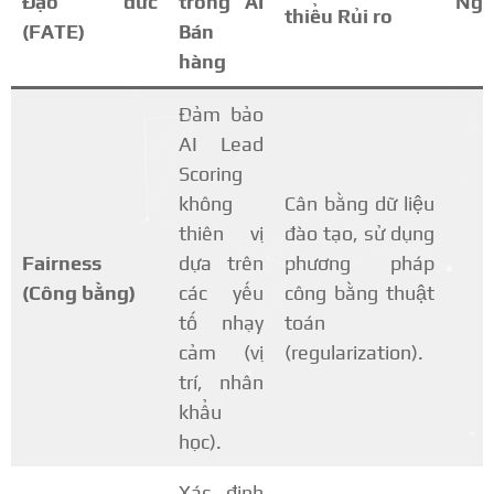
Đạo đức
trong AI
Ngu
thiểu Rủi ro
(FATE)
Bán
hàng
Đảm bảo
AI Lead
Scoring
không
Cân bằng dữ liệu
thiên vị
đào tạo, sử dụng
Fairness
dựa trên
phương pháp
(Công bằng)
các yếu
công bằng thuật
tố nhạy
toán
cảm (vị
(regularization).
trí, nhân
khẩu
học).
Xác định