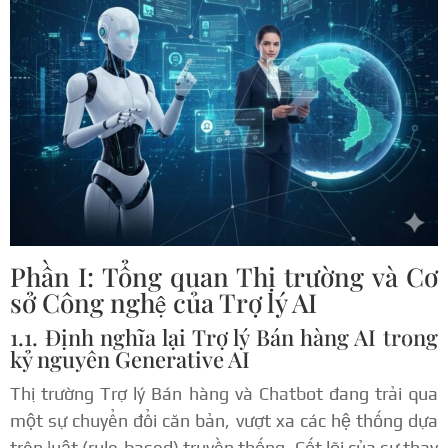
Phần I: Tổng quan Thị trường và Cơ
sở Công nghệ của Trợ lý AI
1.1. Định nghĩa lại Trợ lý Bán hàng AI trong
kỷ nguyên Generative AI
Thị trường Trợ lý Bán hàng và Chatbot đang trải qua
một sự chuyển đổi căn bản, vượt xa các hệ thống dựa
trên luật (rule-based) truyền thống. Cốt lõi của sự thay