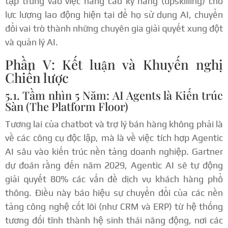
tập trung vào việc nâng cao kỹ năng (upskilling) cho
lực lượng lao động hiện tại để họ sử dụng AI, chuyển
đổi vai trò thành những chuyên gia giải quyết xung đột
và quản lý AI.
Phần V: Kết luận và Khuyến nghị
Chiến lược
5.1. Tầm nhìn 5 Năm: AI Agents là Kiến trúc
Sàn (The Platform Floor)
Tương lai của chatbot và trợ lý bán hàng không phải là
về các công cụ độc lập, mà là về việc tích hợp Agentic
AI sâu vào kiến trúc nền tảng doanh nghiệp. Gartner
dự đoán rằng đến năm 2029, Agentic AI sẽ tự động
giải quyết 80% các vấn đề dịch vụ khách hàng phổ
thông.
Điều này báo hiệu sự chuyển đổi của các nền
tảng công nghệ cốt lõi (như CRM và ERP) từ hệ thống
tương đối tĩnh thành hệ sinh thái năng động, nơi các