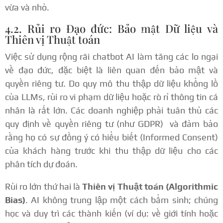
vừa và nhỏ.
4.2. Rủi ro Đạo đức: Bảo mật Dữ liệu và
Thiên vị Thuật toán
Việc sử dụng rộng rãi chatbot AI làm tăng các lo ngại
về đạo đức, đặc biệt là liên quan đến bảo mật và
quyền riêng tư. Do quy mô thu thập dữ liệu khổng lồ
của LLMs, rủi ro vi phạm dữ liệu hoặc rò rỉ thông tin cá
nhân là rất lớn.
Các doanh nghiệp phải tuân thủ các
quy định về quyền riêng tư (như GDPR)
và đảm bảo
rằng họ có sự đồng ý có hiểu biết (Informed Consent)
của khách hàng trước khi thu thập dữ liệu cho các
phân tích dự đoán.
Rủi ro lớn thứ hai là
Thiên vị Thuật toán (Algorithmic
Bias)
. AI không trung lập một cách bẩm sinh; chúng
học và duy trì các thành kiến (ví dụ: về giới tính hoặc