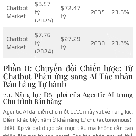
$8.57
Chatbot
$72.47
tỷ
2035
23.8%
Market
tỷ
(2025)
$7.76
Chatbot
$27.29
tỷ
2030
23.3%
Market
tỷ
(2024)
Phần II: Chuyển đổi Chiến lược: Từ
Chatbot Phản ứng sang AI Tác nhân
Bán hàng Tự hành
2.1. Năng lực Đột phá của Agentic AI trong
Chu trình Bán hàng
Agentic AI đại diện cho một bước nhảy vọt về năng lực.
Điểm khác biệt nằm ở khả năng tự chủ (autonomous),
thiết lập và đạt được các mục tiêu mà không cần can