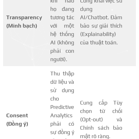
khi nào
Công khai việc sử
họ đang
dụng
Transparency
tương tác
AI/Chatbot.
Đảm
(Minh bạch)
với một
bảo sự giải thích
hệ thống
(Explainability)
AI (không
của thuật toán.
phải con
người).
Thu thập
dữ liệu và
sử dụng
cho
Cung cấp Tùy
Predictive
chọn từ chối
Consent
Analytics
(Opt-out) và
(Đồng ý)
phải có
Chính sách bảo
sự đồng ý
mật rõ ràng.