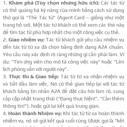
Khám phá (Tùy chọn nhưng hữu ích):
Các tác tử
có thể quảng bá kỹ năng của mình bằng cách sử dụng
thứ gọi là “Thẻ Tác tử” (Agent Card – giống như một
trang hồ sơ). Một tác tử khách có thể xem các thẻ này
để tìm tác tử phù hợp nhất cho một công việc cụ thể.
Giao nhiệm vụ:
Tác tử khách gửi yêu cầu nhiệm vụ
đến tác tử từ xa đã chọn bằng định dạng A2A chuẩn.
Yêu cầu này xác định rõ ràng những gì cần phải làm. Ví
dụ: “Tìm ứng viên cho mô tả công việc này” hoặc “Lên
lịch phỏng vấn với người này”.
Thực thi & Giao tiếp:
Tác tử từ xa nhận nhiệm vụ
và bắt đầu làm việc. Nó có thể giao tiếp lại với tác tử
khách bằng tin nhắn A2A để đặt câu hỏi làm rõ, cung
cấp cập nhật trạng thái (“Đang thực hiện!”, “Cần thêm
thông tin!”), hoặc gửi lại kết quả trung gian.
Hoàn thành Nhiệm vụ:
Khi tác tử từ xa hoàn thành
nhiệm vụ, nó sẽ gửi kết quả cuối cùng (được gọi là “kết