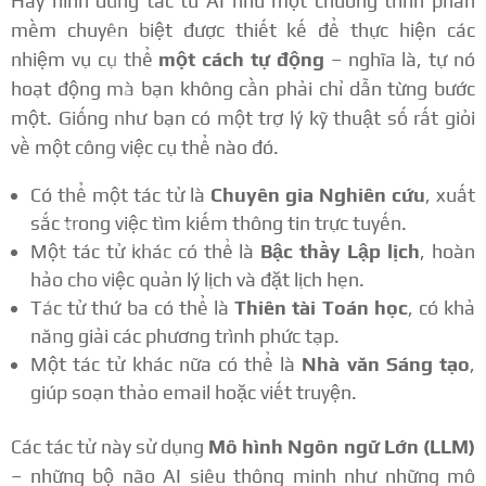
Hãy hình dung tác tử AI như một chương trình phần
mềm chuyên biệt được thiết kế để thực hiện các
nhiệm vụ cụ thể
một cách tự động
– nghĩa là, tự nó
hoạt động mà bạn không cần phải chỉ dẫn từng bước
một. Giống như bạn có một trợ lý kỹ thuật số rất giỏi
về một công việc cụ thể nào đó.
Có thể một tác tử là
Chuyên gia Nghiên cứu
, xuất
sắc trong việc tìm kiếm thông tin trực tuyến.
Một tác tử khác có thể là
Bậc thầy Lập lịch
, hoàn
hảo cho việc quản lý lịch và đặt lịch hẹn.
Tác tử thứ ba có thể là
Thiên tài Toán học
, có khả
năng giải các phương trình phức tạp.
Một tác tử khác nữa có thể là
Nhà văn Sáng tạo
,
giúp soạn thảo email hoặc viết truyện.
Các tác tử này sử dụng
Mô hình Ngôn ngữ Lớn (LLM)
– những bộ não AI siêu thông minh như những mô