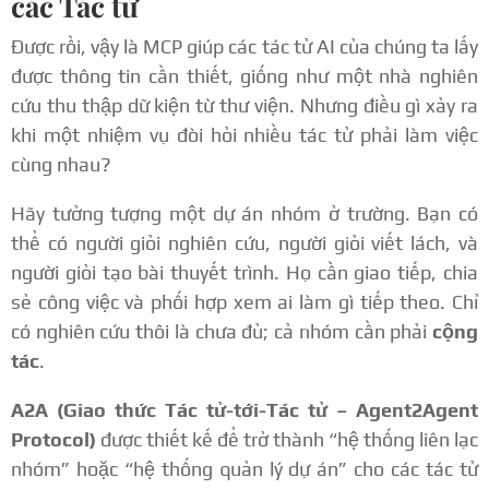
các Tác tử
Được rồi, vậy là MCP giúp các tác tử AI của chúng ta lấy
được thông tin cần thiết, giống như một nhà nghiên
cứu thu thập dữ kiện từ thư viện. Nhưng điều gì xảy ra
khi một nhiệm vụ đòi hỏi nhiều tác tử phải làm việc
cùng nhau?
Hãy tưởng tượng một dự án nhóm ở trường. Bạn có
thể có người giỏi nghiên cứu, người giỏi viết lách, và
người giỏi tạo bài thuyết trình. Họ cần giao tiếp, chia
sẻ công việc và phối hợp xem ai làm gì tiếp theo. Chỉ
có nghiên cứu thôi là chưa đủ; cả nhóm cần phải
cộng
tác
.
A2A (Giao thức Tác tử-tới-Tác tử – Agent2Agent
Protocol)
được thiết kế để trở thành “hệ thống liên lạc
nhóm” hoặc “hệ thống quản lý dự án” cho các tác tử