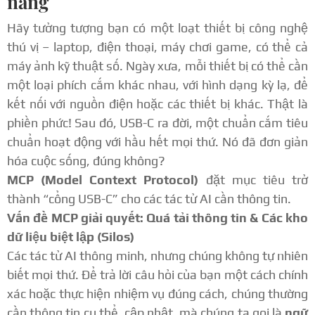
năng
Hãy tưởng tượng bạn có một loạt thiết bị công nghệ
thú vị – laptop, điện thoại, máy chơi game, có thể cả
máy ảnh kỹ thuật số. Ngày xưa, mỗi thiết bị có thể cần
một loại phích cắm khác nhau, với hình dạng kỳ lạ, để
kết nối với nguồn điện hoặc các thiết bị khác. Thật là
phiền phức! Sau đó, USB-C ra đời, một chuẩn cắm tiêu
chuẩn hoạt động với hầu hết mọi thứ. Nó đã đơn giản
hóa cuộc sống, đúng không?
MCP (Model Context Protocol)
đặt mục tiêu trở
thành “cổng USB-C” cho các tác tử AI cần thông tin.
Vấn đề MCP giải quyết: Quá tải thông tin & Các kho
dữ liệu biệt lập (Silos)
Các tác tử AI thông minh, nhưng chúng không tự nhiên
biết mọi thứ. Để trả lời câu hỏi của bạn một cách chính
xác hoặc thực hiện nhiệm vụ đúng cách, chúng thường
cần thông tin cụ thể, cập nhật, mà chúng ta gọi là
ngữ