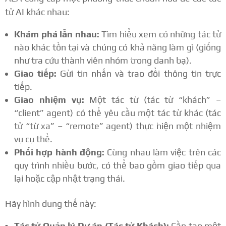
tử AI khác nhau:
Khám phá lẫn nhau:
Tìm hiểu xem có những tác tử
nào khác tồn tại và chúng có khả năng làm gì (giống
như tra cứu thành viên nhóm trong danh bạ).
Giao tiếp:
Gửi tin nhắn và trao đổi thông tin trực
tiếp.
Giao nhiệm vụ:
Một tác tử (tác tử “khách” –
“client” agent) có thể yêu cầu một tác tử khác (tác
tử “từ xa” – “remote” agent) thực hiện một nhiệm
vụ cụ thể.
Phối hợp hành động:
Cùng nhau làm việc trên các
quy trình nhiều bước, có thể bao gồm giao tiếp qua
lại hoặc cập nhật trạng thái.
Hãy hình dung thế này:
Tác tử Quản lý Dự án (Tác tử Khách):
Cần tạo một