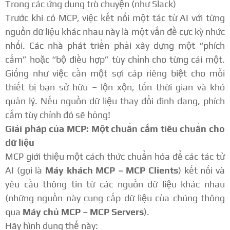
Trong các ứng dụng trò chuyện (như Slack)
Trước khi có MCP, việc kết nối một tác tử AI với từng
nguồn dữ liệu khác nhau này là một vấn đề cực kỳ nhức
nhối. Các nhà phát triển phải xây dựng một “phích
cắm” hoặc “bộ điều hợp” tùy chỉnh cho từng cái một.
Giống như việc cần một sợi cáp riêng biệt cho mỗi
thiết bị bạn sở hữu – lộn xộn, tốn thời gian và khó
quản lý. Nếu nguồn dữ liệu thay đổi định dạng, phích
cắm tùy chỉnh đó sẽ hỏng!
Giải pháp của MCP: Một chuẩn cắm tiêu chuẩn cho
dữ liệu
MCP giới thiệu một cách thức chuẩn hóa để các tác tử
AI (gọi là
Máy khách MCP – MCP Clients
) kết nối và
yêu cầu thông tin từ các nguồn dữ liệu khác nhau
(những nguồn này cung cấp dữ liệu của chúng thông
qua
Máy chủ MCP – MCP Servers
).
Hãy hình dung thế này: