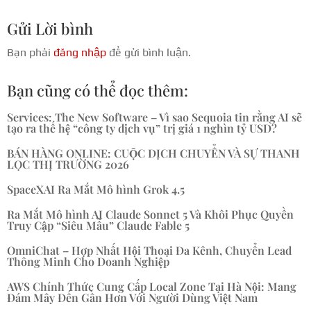
Gửi Lời bình
Bạn phải
đăng nhập
để gửi bình luận.
Bạn cũng có thể đọc thêm:
Services: The New Software – Vì sao Sequoia tin rằng AI sẽ
tạo ra thế hệ “công ty dịch vụ” trị giá 1 nghìn tỷ USD?
BÁN HÀNG ONLINE: CUỘC DỊCH CHUYỂN VÀ SỰ THANH
LỌC THỊ TRƯỜNG 2026
SpaceXAI Ra Mắt Mô hình Grok 4.5
Ra Mắt Mô hình AI Claude Sonnet 5 Và Khôi Phục Quyền
Truy Cập “Siêu Mẫu” Claude Fable 5
OmniChat – Hợp Nhất Hội Thoại Đa Kênh, Chuyển Lead
Thông Minh Cho Doanh Nghiệp
AWS Chính Thức Cung Cấp Local Zone Tại Hà Nội: Mang
Đám Mây Đến Gần Hơn Với Người Dùng Việt Nam