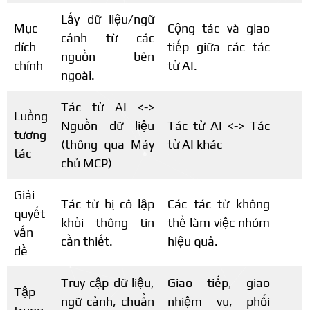
Lấy dữ liệu/ngữ
Mục
Cộng tác và giao
cảnh từ các
đích
tiếp giữa các tác
nguồn bên
chính
tử AI.
ngoài.
Tác tử AI <->
Luồng
Nguồn dữ liệu
Tác tử AI <-> Tác
tương
(thông qua Máy
tử AI khác
tác
chủ MCP)
Giải
Tác tử bị cô lập
Các tác tử không
quyết
khỏi thông tin
thể làm việc nhóm
vấn
cần thiết.
hiệu quả.
đề
Truy cập dữ liệu,
Giao tiếp, giao
Tập
ngữ cảnh, chuẩn
nhiệm vụ, phối