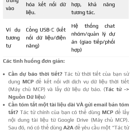
trung
hóa kết nối dữ
hợp, khả năng
vào
liệu.
tương tác.
Hệ thống chat
Ví dụ
Cổng USB-C (kết
nhóm/quản lý dự
tương
nối dữ liệu/điện
án (giao tiếp/phối
tự
năng)
hợp)
Các tình huống đơn giản:
Cần dự báo thời tiết?
Tác tử thời tiết của bạn sử
dụng
MCP
để kết nối với dịch vụ dữ liệu thời tiết
(Máy chủ MCP) và lấy dữ liệu dự báo. (
Tác tử ->
Nguồn Dữ liệu
)
Cần tóm tắt một tài liệu dài VÀ gửi email bản tóm
tắt?
Tác tử chính của bạn có thể dùng
MCP
để lấy
nội dung tài liệu từ Google Drive (Máy chủ MCP).
Sau đó, nó có thể dùng
A2A
để yêu cầu một “Tác tử