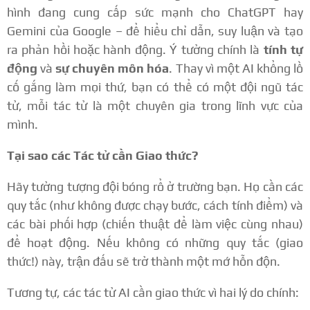
hình đang cung cấp sức mạnh cho ChatGPT hay
Gemini của Google – để hiểu chỉ dẫn, suy luận và tạo
ra phản hồi hoặc hành động. Ý tưởng chính là
tính tự
động
và
sự chuyên môn hóa
. Thay vì một AI khổng lồ
cố gắng làm mọi thứ, bạn có thể có một đội ngũ tác
tử, mỗi tác tử là một chuyên gia trong lĩnh vực của
mình.
Tại sao các Tác tử cần Giao thức?
Hãy tưởng tượng đội bóng rổ ở trường bạn. Họ cần các
quy tắc (như không được chạy bước, cách tính điểm) và
các bài phối hợp (chiến thuật để làm việc cùng nhau)
để hoạt động. Nếu không có những quy tắc (giao
thức!) này, trận đấu sẽ trở thành một mớ hỗn độn.
Tương tự, các tác tử AI cần giao thức vì hai lý do chính: