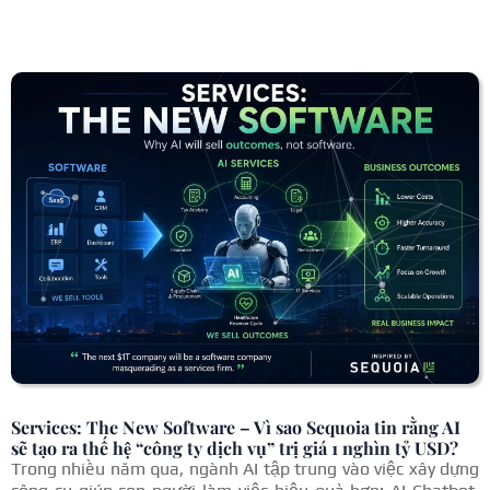
« Mục Cũ hơn
Services: The New Software – Vì sao Sequoia tin rằng AI
sẽ tạo ra thế hệ “công ty dịch vụ” trị giá 1 nghìn tỷ USD?
Trong nhiều năm qua, ngành AI tập trung vào việc xây dựng