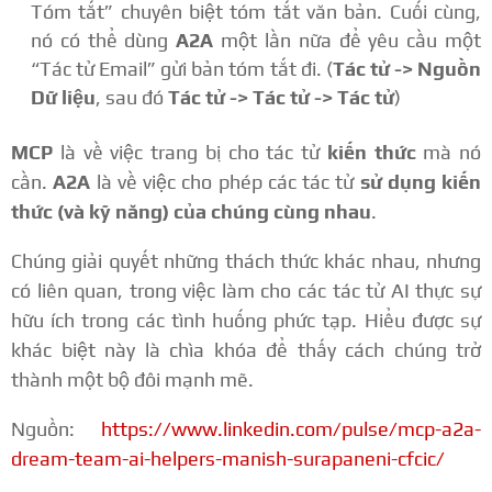
Tóm tắt” chuyên biệt tóm tắt văn bản. Cuối cùng,
nó có thể dùng
A2A
một lần nữa để yêu cầu một
“Tác tử Email” gửi bản tóm tắt đi. (
Tác tử -> Nguồn
Dữ liệu
, sau đó
Tác tử -> Tác tử -> Tác tử
)
MCP
là về việc trang bị cho tác tử
kiến thức
mà nó
cần.
A2A
là về việc cho phép các tác tử
sử dụng kiến
thức (và kỹ năng) của chúng cùng nhau
.
Chúng giải quyết những thách thức khác nhau, nhưng
có liên quan, trong việc làm cho các tác tử AI thực sự
hữu ích trong các tình huống phức tạp. Hiểu được sự
khác biệt này là chìa khóa để thấy cách chúng trở
thành một bộ đôi mạnh mẽ.
Nguồn:
https://www.linkedin.com/pulse/mcp-a2a-
dream-team-ai-helpers-manish-surapaneni-cfcic/