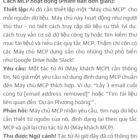
Cách MCP hoạt động (Phiên bản đơn giản):
Thiết lập:
Ai đó cần thiết lập một “Máy chủ MCP” cho
mỗi nguồn dữ liệu. Máy chủ này hoạt động như người
thủ thư – nó biết cách truy cập dữ liệu cụ thể (ví dụ:
cách truy vấn cơ sở dữ liệu công ty hoặc tìm kiếm thư
mục tài liệu) và hiểu các quy tắc MCP. Thậm chí còn có
các Máy chủ MCP dựng sẵn cho những thứ phổ biến
như Google Drive hoặc Slack!
Yêu cầu:
Một tác tử AI (Máy khách MCP) cần thông
tin. Nó gửi một yêu cầu sử dụng định dạng MCP chuẩn
đến Máy chủ MCP thích hợp. Ví dụ: “Lấy 3 email cuối
cùng từ [email address removed]” hoặc “Tìm tài liệu
liên quan đến ‘Dự án Phượng hoàng'”.
Phản hồi:
Máy chủ MCP nhận yêu cầu, tìm nạp dữ liệu
cần thiết từ nguồn của nó, định dạng lại theo quy tắc
MCP và gửi lại cho tác tử AI (Máy khách MCP).
Thu được Ngữ cảnh!
Tác tử AI giờ đây đã có thông tin