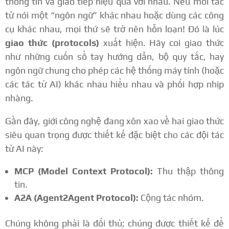
thông tin và giao tiếp hiệu quả với nhau. Nếu mỗi tác
tử nói một “ngôn ngữ” khác nhau hoặc dùng các công
cụ khác nhau, mọi thứ sẽ trở nên hỗn loạn! Đó là lúc
giao thức (protocols)
xuất hiện. Hãy coi giao thức
như những cuốn sổ tay hướng dẫn, bộ quy tắc, hay
ngôn ngữ chung cho phép các hệ thống máy tính (hoặc
các tác tử AI) khác nhau hiểu nhau và phối hợp nhịp
nhàng.
Gần đây, giới công nghệ đang xôn xao về hai giao thức
siêu quan trọng được thiết kế đặc biệt cho các đội tác
tử AI này:
MCP (Model Context Protocol):
Thu thập thông
tin.
A2A (Agent2Agent Protocol):
Cộng tác nhóm.
Chúng không phải là đối thủ; chúng được thiết kế để