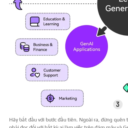
Hãy bắt đầu với bước đầu tiên. Ngoài ra, đừng quên 
phải đọc đối với bất kỳ ai làm việc trên đám mây và G