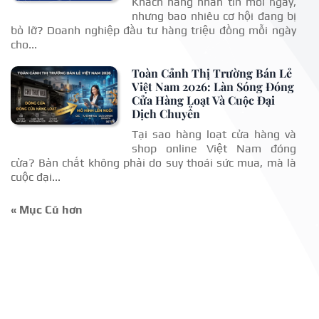
Khách hàng nhắn tin mỗi ngày,
nhưng bao nhiêu cơ hội đang bị
bỏ lỡ? Doanh nghiệp đầu tư hàng triệu đồng mỗi ngày
cho...
Toàn Cảnh Thị Trường Bán Lẻ
Việt Nam 2026: Làn Sóng Đóng
Cửa Hàng Loạt Và Cuộc Đại
Dịch Chuyển
Tại sao hàng loạt cửa hàng và
shop online Việt Nam đóng
cửa? Bản chất không phải do suy thoái sức mua, mà là
cuộc đại...
« Mục Cũ hơn