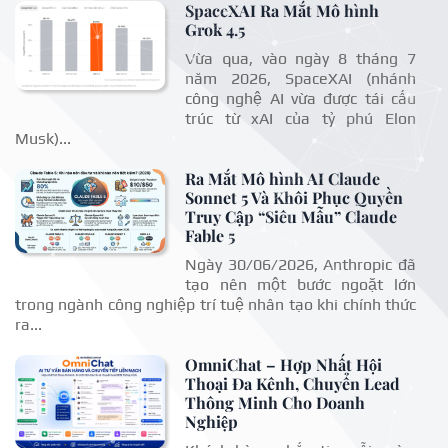
SpaceXAI Ra Mắt Mô hình
Grok 4.5
Vừa qua, vào ngày 8 tháng 7
năm 2026, SpaceXAI (nhánh
công nghệ AI vừa được tái cấu
trúc từ xAI của tỷ phú Elon
Musk)...
Ra Mắt Mô hình AI Claude
Sonnet 5 Và Khôi Phục Quyền
Truy Cập “Siêu Mẫu” Claude
Fable 5
Ngày 30/06/2026, Anthropic đã
tạo nên một bước ngoặt lớn
trong ngành công nghiệp trí tuệ nhân tạo khi chính thức
ra...
OmniChat – Hợp Nhất Hội
Thoại Đa Kênh, Chuyển Lead
Thông Minh Cho Doanh
Nghiệp