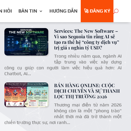
N HỒI
BẢN TIN
HƯỚNG DẪN
🚀 ĐĂNG KÝ
Services: The New Software –
Vì sao Sequoia tin rằng AI sẽ
tạo ra thế hệ “công ty dịch vụ”
trị giá 1 nghìn tỷ USD?
Trong nhiều năm qua, ngành AI
tập trung vào việc xây dựng
công cụ giúp con người làm việc hiệu quả hơn: AI
Chatbot, AI...
BÁN HÀNG ONLINE: CUỘC
DỊCH CHUYỂN VÀ SỰ THANH
LỌC THỊ TRƯỜNG 2026
Thương mại điện tử năm 2026
không còn là một "phong trào"
nhất thời mà đã trở thành một
chiến trường thực sự, nơi ranh...