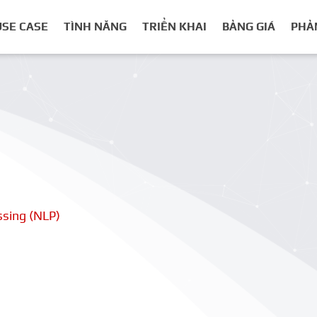
USE CASE
TÌNH NĂNG
TRIỂN KHAI
BẢNG GIÁ
PHẢ
ssing (NLP)