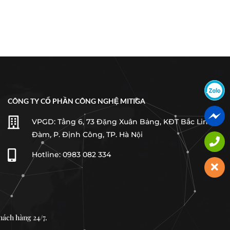
CÔNG TY CỔ PHẦN CÔNG NGHỆ MITIGA

VPGD: Tầng 6, 73 Đặng Xuân Bảng, KĐT Bắc Linh
Đàm, P. Định Công, TP. Hà Nội

Hotline: 0983 082 334
hách hàng 24/7.