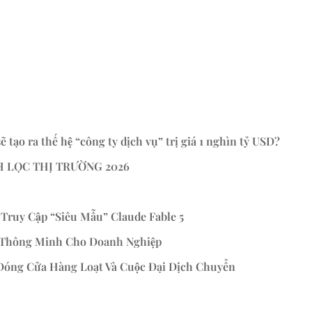
ẽ tạo ra thế hệ “công ty dịch vụ” trị giá 1 nghìn tỷ USD?
H LỌC THỊ TRƯỜNG 2026
Truy Cập “Siêu Mẫu” Claude Fable 5
 Thông Minh Cho Doanh Nghiệp
 Đóng Cửa Hàng Loạt Và Cuộc Đại Dịch Chuyển