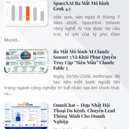
SpaceXAI Ra Mắt Mô hình
Grok 4.5
Vừa qua, vào ngày 8 tháng 7
năm 2026, SpaceXAI (nhánh
công nghệ AI vừa được tái cấu
trúc từ xAI của tỷ phú Elon
Musk)...
Ra Mắt Mô hình AI Claude
Sonnet 5 Và Khôi Phục Quyền
Truy Cập “Siêu Mẫu” Claude
Fable 5
Ngày 30/06/2026, Anthropic đã
tạo nên một bước ngoặt lớn
trong ngành công nghiệp trí tuệ nhân tạo khi chính thức
ra...
OmniChat – Hợp Nhất Hội
Thoại Đa Kênh, Chuyển Lead
Thông Minh Cho Doanh
Nghiệp