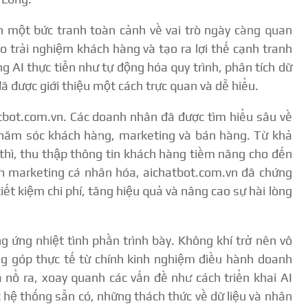
 một bức tranh toàn cảnh về vai trò ngày càng quan
ao trải nghiệm khách hàng và tạo ra lợi thế cạnh tranh
 AI thực tiễn như tự động hóa quy trình, phân tích dữ
 đã được giới thiệu một cách trực quan và dễ hiểu.
atbot.com.vn. Các doanh nhân đã được tìm hiểu sâu về
hăm sóc khách hàng, marketing và bán hàng. Từ khả
 thì, thu thập thông tin khách hàng tiềm năng cho đến
ịch marketing cá nhân hóa, aichatbot.com.vn đã chứng
iết kiệm chi phí, tăng hiệu quả và nâng cao sự hài lòng
 ứng nhiệt tình phần trình bày. Không khí trở nên vô
óng góp thực tế từ chính kinh nghiệm điều hành doanh
 nổ ra, xoay quanh các vấn đề như cách triển khai AI
c hệ thống sẵn có, những thách thức về dữ liệu và nhân