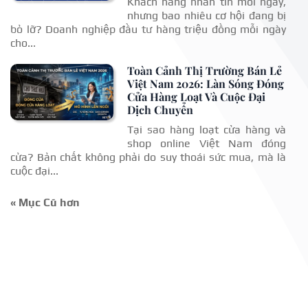
Khách hàng nhắn tin mỗi ngày,
nhưng bao nhiêu cơ hội đang bị
bỏ lỡ? Doanh nghiệp đầu tư hàng triệu đồng mỗi ngày
cho...
Toàn Cảnh Thị Trường Bán Lẻ
Việt Nam 2026: Làn Sóng Đóng
Cửa Hàng Loạt Và Cuộc Đại
Dịch Chuyển
Tại sao hàng loạt cửa hàng và
shop online Việt Nam đóng
cửa? Bản chất không phải do suy thoái sức mua, mà là
cuộc đại...
« Mục Cũ hơn