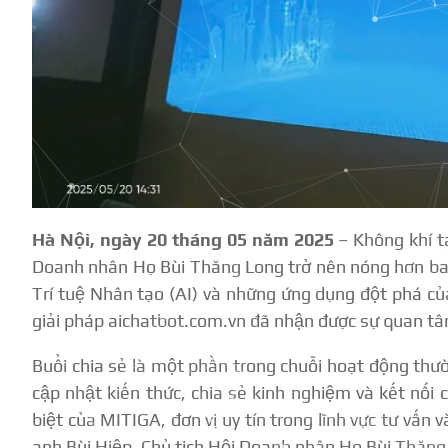
Hà Nội, ngày 20 tháng 05 năm 2025
– Không khí t
Doanh nhân Họ Bùi Thăng Long trở nên nóng hơn bao 
Trí tuệ Nhân tạo (AI) và những ứng dụng đột phá củ
giải pháp aichatbot.com.vn đã nhận được sự quan tâm
Buổi chia sẻ là một phần trong chuỗi hoạt động t
cập nhật kiến thức, chia sẻ kinh nghiệm và kết nối 
biệt của MITIGA, đơn vị uy tín trong lĩnh vực tư vấn v
anh Bùi Hiệp, Chủ tịch Hội Doanh nhân Họ Bùi Thăng