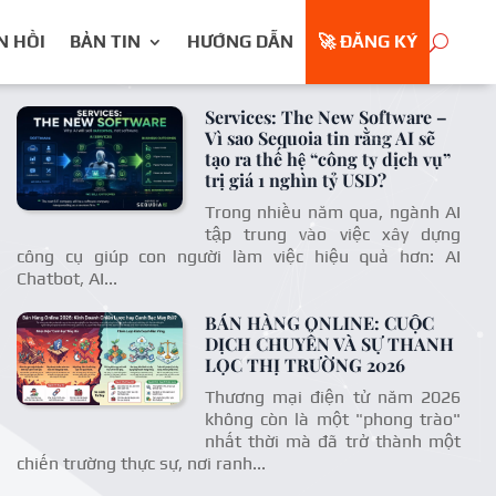
N HỒI
BẢN TIN
HƯỚNG DẪN
🚀 ĐĂNG KÝ
Services: The New Software –
Vì sao Sequoia tin rằng AI sẽ
tạo ra thế hệ “công ty dịch vụ”
trị giá 1 nghìn tỷ USD?
Trong nhiều năm qua, ngành AI
tập trung vào việc xây dựng
công cụ giúp con người làm việc hiệu quả hơn: AI
Chatbot, AI...
BÁN HÀNG ONLINE: CUỘC
DỊCH CHUYỂN VÀ SỰ THANH
LỌC THỊ TRƯỜNG 2026
Thương mại điện tử năm 2026
không còn là một "phong trào"
nhất thời mà đã trở thành một
chiến trường thực sự, nơi ranh...