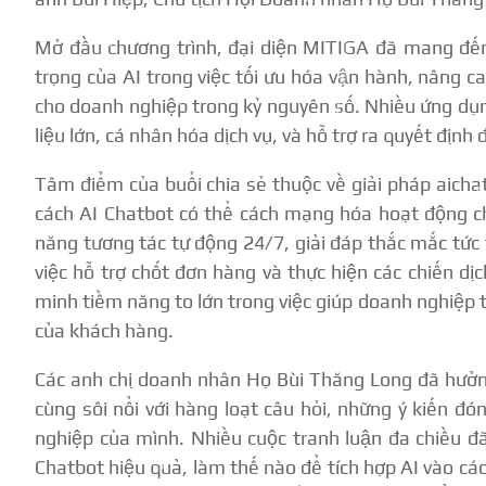
Mở đầu chương trình, đại diện MITIGA đã mang đến
trọng của AI trong việc tối ưu hóa vận hành, nâng c
cho doanh nghiệp trong kỷ nguyên số. Nhiều ứng dụng
liệu lớn, cá nhân hóa dịch vụ, và hỗ trợ ra quyết định
Tâm điểm của buổi chia sẻ thuộc về giải pháp aich
cách AI Chatbot có thể cách mạng hóa hoạt động c
năng tương tác tự động 24/7, giải đáp thắc mắc tức
việc hỗ trợ chốt đơn hàng và thực hiện các chiến d
minh tiềm năng to lớn trong việc giúp doanh nghiệp t
của khách hàng.
Các anh chị doanh nhân Họ Bùi Thăng Long đã hưởng
cùng sôi nổi với hàng loạt câu hỏi, những ý kiến đ
nghiệp của mình. Nhiều cuộc tranh luận đa chiều đã
Chatbot hiệu quả, làm thế nào để tích hợp AI vào cá