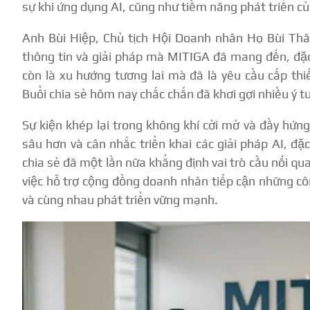
sự khi ứng dụng AI, cũng như tiềm năng phát triển c
Anh Bùi Hiệp, Chủ tịch Hội Doanh nhân Họ Bùi Thă
thông tin và giải pháp mà MITIGA đã mang đến, đặc
còn là xu hướng tương lai mà đã là yêu cầu cấp th
Buổi chia sẻ hôm nay chắc chắn đã khơi gợi nhiều ý t
Sự kiện khép lại trong không khí cởi mở và đầy hứ
sâu hơn và cân nhắc triển khai các giải pháp AI, đặ
chia sẻ đã một lần nữa khẳng định vai trò cầu nối 
việc hỗ trợ cộng đồng doanh nhân tiếp cận những cô
và cùng nhau phát triển vững mạnh.