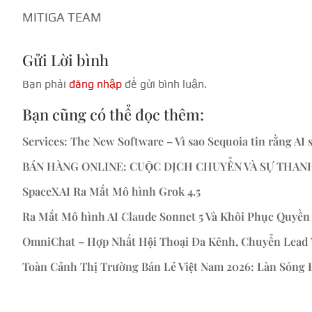
MITIGA TEAM
Gửi Lời bình
Bạn phải
đăng nhập
để gửi bình luận.
Bạn cũng có thể đọc thêm:
Services: The New Software – Vì sao Sequoia tin rằng AI s
BÁN HÀNG ONLINE: CUỘC DỊCH CHUYỂN VÀ SỰ THAN
SpaceXAI Ra Mắt Mô hình Grok 4.5
Ra Mắt Mô hình AI Claude Sonnet 5 Và Khôi Phục Quyền 
OmniChat – Hợp Nhất Hội Thoại Đa Kênh, Chuyển Lead
Toàn Cảnh Thị Trường Bán Lẻ Việt Nam 2026: Làn Sóng
« Mục Cũ hơn