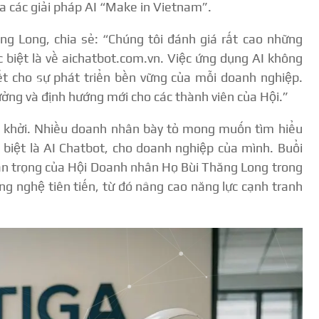
ủa các giải pháp AI “Make in Vietnam”.
ng Long, chia sẻ: “Chúng tôi đánh giá rất cao những
 biệt là về aichatbot.com.vn. Việc ứng dụng AI không
iết cho sự phát triển bền vững của mỗi doanh nghiệp.
ưởng và định hướng mới cho các thành viên của Hội.”
ng khởi. Nhiều doanh nhân bày tỏ mong muốn tìm hiểu
c biệt là AI Chatbot, cho doanh nghiệp của mình. Buổi
quan trọng của Hội Doanh nhân Họ Bùi Thăng Long trong
ng nghệ tiên tiến, từ đó nâng cao năng lực cạnh tranh