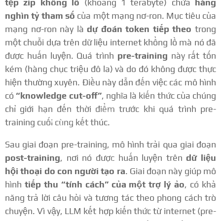
tệp zip khổng lồ
(khoảng 1 terabyte) chứa
hàng
nghìn tỷ tham số
của một mạng nơ-ron. Mục tiêu của
mạng nơ-ron này là
dự đoán token tiếp theo
trong
một chuỗi dựa trên dữ liệu internet khổng lồ mà nó đã
được huấn luyện. Quá trình
pre-training
này rất tốn
kém (hàng chục triệu đô la) và do đó không được thực
hiện thường xuyên. Điều này dẫn đến việc các mô hình
có
“knowledge cut-off”
, nghĩa là kiến thức của chúng
chỉ giới hạn đến thời điểm trước khi quá trình pre-
training cuối cùng kết thúc.
Sau giai đoạn pre-training, mô hình trải qua giai đoạn
post-training
, nơi nó được huấn luyện trên
dữ liệu
hội thoại do con người tạo ra
. Giai đoạn này giúp mô
hình
tiếp thu “tính cách” của một trợ lý ảo
, có khả
năng trả lời câu hỏi và tương tác theo phong cách trò
chuyện. Vì vậy, LLM kết hợp kiến thức từ internet (pre-