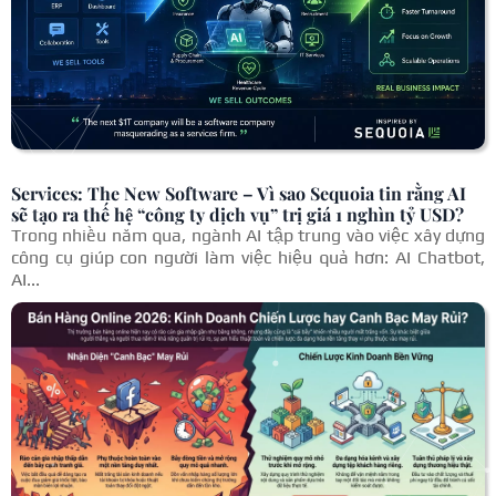
Services: The New Software – Vì sao Sequoia tin rằng AI
sẽ tạo ra thế hệ “công ty dịch vụ” trị giá 1 nghìn tỷ USD?
Trong nhiều năm qua, ngành AI tập trung vào việc xây dựng
công cụ giúp con người làm việc hiệu quả hơn: AI Chatbot,
AI...