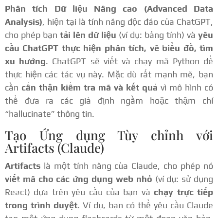
Phân tích Dữ liệu Nâng cao (Advanced Data
Analysis)
, hiện tại là tính năng độc đáo của ChatGPT,
cho phép bạn
tải lên dữ liệu
(ví dụ: bảng tính) và
yêu
cầu ChatGPT thực hiện phân tích, vẽ biểu đồ, tìm
xu hướng
. ChatGPT sẽ viết và chạy mã Python để
thực hiện các tác vụ này. Mặc dù rất mạnh mẽ, bạn
cần
cẩn thận kiểm tra mã và kết quả
vì mô hình có
thể đưa ra các giả định ngầm hoặc thậm chí
“hallucinate” thông tin.
Tạo Ứng dụng Tùy chỉnh với
Artifacts (Claude)
Artifacts
là một tính năng của Claude, cho phép nó
viết mã cho các ứng dụng web nhỏ
(ví dụ: sử dụng
React) dựa trên yêu cầu của bạn và
chạy trực tiếp
trong trình duyệt
. Ví dụ, bạn có thể yêu cầu Claude