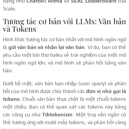
hạng như
Chatbot Arena
và
SEAL Leaderboard
của
Scale.
Tương tác cơ bản với LLMs: Văn bản
và Tokens
Hình thức tương tác cơ bản nhất với mô hình ngôn ngữ
là
gửi văn bản và nhận lại văn bản
. Ví dụ, bạn có thể
yêu cầu một bài thơ haiku về trải nghiệm của một mô
hình ngôn ngữ lớn, và mô hình sẽ phản hồi bằng văn
bản.
Dưới bề mặt, văn bản bạn nhập (user query) và phản
hồi của mô hình được chia thành các
đơn vị nhỏ gọi là
tokens
. Chuỗi văn bản thực chất là một chuỗi tokens
một chiều. Bạn có thể quan sát các tokens này bằng
các công cụ như
Tiktokenizer
. Một truy vấn ngắn có
thể tương ứng với mười mấy tokens, và phản hồi cũng