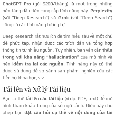
ChatGPT Pro
(gói $200/tháng) là một trong những
nền tảng đầu tiên cung cấp tính năng này.
Perplexity
(với “Deep Research”) và
Grok
(với “Deep Search”)
cũng có các tính năng tương tự.
Deep Research rất hữu ích để tìm hiểu sâu về một chủ
đề phức tạp, nhận được các trích dẫn và tổng hợp
thông tin từ nhiều nguồn. Tuy nhiên, bạn vẫn cần
thận
trọng với khả năng “hallucination”
của mô hình và
nên
kiểm tra lại các nguồn
. Tính năng này có thể
được sử dụng để so sánh sản phẩm, nghiên cứu các
tiến bộ khoa học, v.v..
Tải lên và Xử lý Tài liệu
Bạn có thể
tải lên các tài liệu
(ví dụ: PDF, text) để mô
hình tham khảo trong cửa sổ ngữ cảnh. Điều này cho
phép bạn
đặt câu hỏi cụ thể về nội dung của tài