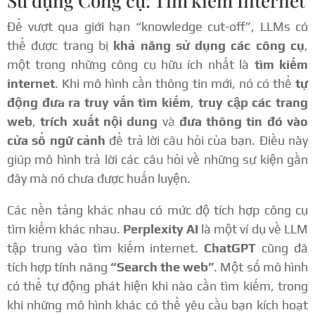
Sử dụng Công cụ: Tìm kiếm Internet
Để vượt qua giới hạn “knowledge cut-off”, LLMs có
thể được trang bị
khả năng sử dụng các công cụ
,
một trong những công cụ hữu ích nhất là
tìm kiếm
internet
. Khi mô hình cần thông tin mới, nó có thể
tự
động đưa ra truy vấn tìm kiếm
,
truy cập các trang
web
,
trích xuất nội dung
và
đưa thông tin đó vào
cửa sổ ngữ cảnh
để trả lời câu hỏi của bạn. Điều này
giúp mô hình trả lời các câu hỏi về những sự kiện gần
đây mà nó chưa được huấn luyện.
Các nền tảng khác nhau có mức độ tích hợp công cụ
tìm kiếm khác nhau.
Perplexity AI
là một ví dụ về LLM
tập trung vào tìm kiếm internet.
ChatGPT
cũng đã
tích hợp tính năng
“Search the web”
. Một số mô hình
có thể tự động phát hiện khi nào cần tìm kiếm, trong
khi những mô hình khác có thể yêu cầu bạn kích hoạt