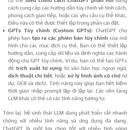
có thể
điều chỉnh cách ChatGPT phản hồi
bằng
cách cung cấp các hướng dẫn tùy chỉnh về tính cách,
phong cách giao tiếp, hoặc các yêu cầu cụ thể khác.
Điều này có thể được thiết lập trong phần cài đặt.
GPTs Tùy chỉnh (Custom GPTs):
ChatGPT cho
phép bạn
tạo ra các phiên bản tùy chỉnh
của mô
hình cho các mục đích cụ thể. Bạn có thể thiết lập
hướng dẫn, cung cấp dữ liệu và định nghĩa các hành
động cho GPT tùy chỉnh. Ví dụ, bạn có thể tạo GPTs
để
trích xuất từ vựng
từ văn bản học ngoại ngữ,
dịch thuật chi tiết
, hoặc
xử lý hình ảnh có chữ
(ví
dụ: OCR và dịch). Tính năng này giúp bạn tiết kiệm
thời gian nhập prompt lặp đi lặp lại. Các nền tảng
LLM khác có thể có các tính năng tương tự.
Tóm lại, hệ sinh thái LLM đang phát triển rất nhanh
chóng với nhiều tính năng và ứng dụng đa dạng.
ChatGPT là một lựa chọn tốt với nhiều tính năng