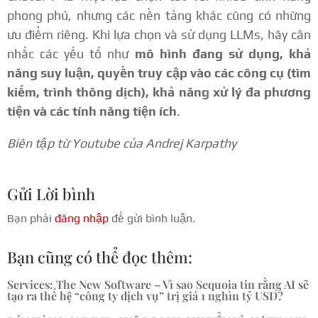
phong phú, nhưng các nền tảng khác cũng có những
ưu điểm riêng. Khi lựa chọn và sử dụng LLMs, hãy cân
nhắc các yếu tố như
mô hình đang sử dụng, khả
năng suy luận, quyền truy cập vào các công cụ (tìm
kiếm, trình thông dịch), khả năng xử lý đa phương
tiện và các tính năng tiện ích
.
Biên tập từ Youtube của Andrej Karpathy
Gửi Lời bình
Bạn phải
đăng nhập
để gửi bình luận.
Bạn cũng có thể đọc thêm:
Services: The New Software – Vì sao Sequoia tin rằng AI sẽ
tạo ra thế hệ “công ty dịch vụ” trị giá 1 nghìn tỷ USD?