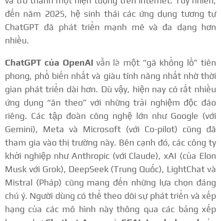
và trở thành một hiện tượng trên internet. Tuy nhiên,
đến năm 2025, hệ sinh thái các ứng dụng tương tự
ChatGPT đã phát triển mạnh mẽ và đa dạng hơn
nhiều.
ChatGPT của OpenAI
vẫn là một “gã khổng lồ” tiên
phong, phổ biến nhất và giàu tính năng nhất nhờ thời
gian phát triển dài hơn. Dù vậy, hiện nay có rất nhiều
ứng dụng “ăn theo” với những trải nghiệm độc đáo
riêng. Các tập đoàn công nghệ lớn như Google (với
Gemini), Meta và Microsoft (với Co-pilot) cũng đã
tham gia vào thị trường này. Bên cạnh đó, các công ty
khởi nghiệp như Anthropic (với Claude), xAI (của Elon
Musk với Grok), DeepSeek (Trung Quốc), LightChat và
Mistral (Pháp) cũng mang đến những lựa chọn đáng
chú ý. Người dùng có thể theo dõi sự phát triển và xếp
hạng của các mô hình này thông qua các bảng xếp