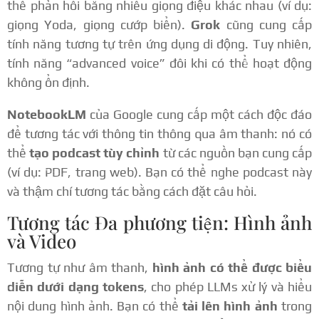
thể phản hồi bằng nhiều giọng điệu khác nhau (ví dụ:
giọng Yoda, giọng cướp biển).
Grok
cũng cung cấp
tính năng tương tự trên ứng dụng di động. Tuy nhiên,
tính năng “advanced voice” đôi khi có thể hoạt động
không ổn định.
NotebookLM
của Google cung cấp một cách độc đáo
để tương tác với thông tin thông qua âm thanh: nó có
thể
tạo podcast tùy chỉnh
từ các nguồn bạn cung cấp
(ví dụ: PDF, trang web). Bạn có thể nghe podcast này
và thậm chí tương tác bằng cách đặt câu hỏi.
Tương tác Đa phương tiện: Hình ảnh
và Video
Tương tự như âm thanh,
hình ảnh có thể được biểu
diễn dưới dạng tokens
, cho phép LLMs xử lý và hiểu
nội dung hình ảnh. Bạn có thể
tải lên hình ảnh
trong