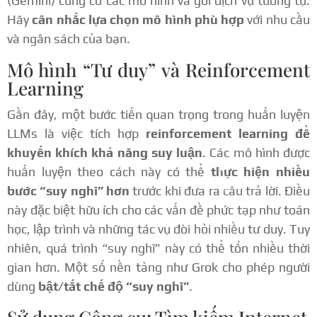
(Gemini) cũng có các mô hình và gói dịch vụ tương tự.
Hãy
cân nhắc lựa chọn mô hình phù hợp
với nhu cầu
và ngân sách của bạn.
Mô hình “Tư duy” và Reinforcement
Learning
Gần đây, một bước tiến quan trọng trong huấn luyện
LLMs là việc tích hợp
reinforcement learning để
khuyến khích khả năng suy luận
. Các mô hình được
huấn luyện theo cách này có thể
thực hiện nhiều
bước “suy nghĩ” hơn
trước khi đưa ra câu trả lời. Điều
này đặc biệt hữu ích cho các vấn đề phức tạp như toán
học, lập trình và những tác vụ đòi hỏi nhiều tư duy. Tuy
nhiên, quá trình “suy nghĩ” này có thể tốn nhiều thời
gian hơn. Một số nền tảng như Grok cho phép người
dùng
bật/tắt chế độ “suy nghĩ”
.