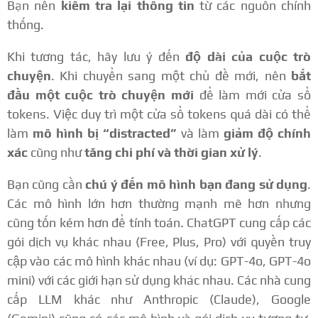
Bạn nên
kiểm tra lại thông tin
từ các nguồn chính
thống.
Khi tương tác, hãy lưu ý đến
độ dài của cuộc trò
chuyện
. Khi chuyển sang một chủ đề mới, nên
bắt
đầu một cuộc trò chuyện mới
để làm mới cửa sổ
tokens. Việc duy trì một cửa sổ tokens quá dài có thể
làm
mô hình bị “distracted”
và làm
giảm độ chính
xác
cũng như
tăng chi phí và thời gian xử lý
.
Bạn cũng cần
chú ý đến mô hình bạn đang sử dụng
.
Các mô hình lớn hơn thường mạnh mẽ hơn nhưng
cũng tốn kém hơn để tính toán. ChatGPT cung cấp các
gói dịch vụ khác nhau (Free, Plus, Pro) với quyền truy
cập vào các mô hình khác nhau (ví dụ: GPT-4o, GPT-4o
mini) với các giới hạn sử dụng khác nhau. Các nhà cung
cấp LLM khác như Anthropic (Claude), Google