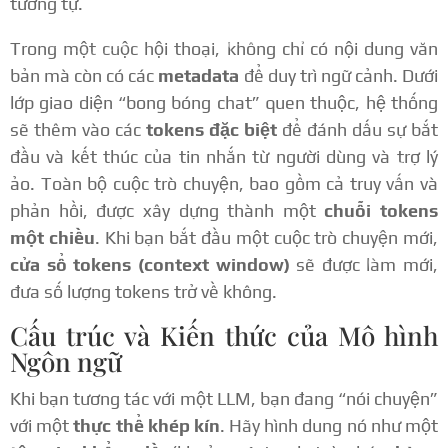
tương tự.
Trong một cuộc hội thoại, không chỉ có nội dung văn
bản mà còn có các
metadata
để duy trì ngữ cảnh. Dưới
lớp giao diện “bong bóng chat” quen thuộc, hệ thống
sẽ thêm vào các
tokens đặc biệt
để đánh dấu sự bắt
đầu và kết thúc của tin nhắn từ người dùng và trợ lý
ảo. Toàn bộ cuộc trò chuyện, bao gồm cả truy vấn và
phản hồi, được xây dựng thành một
chuỗi tokens
một chiều
. Khi bạn bắt đầu một cuộc trò chuyện mới,
cửa sổ tokens (context window)
sẽ được làm mới,
đưa số lượng tokens trở về không.
Cấu trúc và Kiến thức của Mô hình
Ngôn ngữ
Khi bạn tương tác với một LLM, bạn đang “nói chuyện”
với một
thực thể khép kín
. Hãy hình dung nó như một