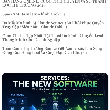
BÁN HÀNG ONLINE: CUỘC DỊCH CHUYỂN VÀ SỰ THANH
LỌC THỊ TRƯỜNG 2026
SpaceXAI Ra Mắt Mô hình Grok 4.5
Ra Mắt Mô hình AI Claude Sonnet 5 Và Khôi Phục Quyền
Truy Cập “Siêu Mẫu” Claude Fable 5
OmniChat – Hợp Nhất Hội Thoại Đa Kênh, Chuyển Lead
Thông Minh Cho Doanh Nghiệp
Toàn Cảnh Thị Trường Bán Lẻ Việt Nam 2026: Làn Sóng
Đóng Cửa Hàng Loạt Và Cuộc Đại Dịch Chuyển
« Mục Cũ hơn